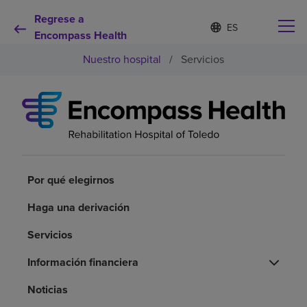
Regrese a
Lista
I
d
Encompass Health
de
i
idiomas
Nuestro hospital
/
Servicios
o
contraída
m
a
s
e
Por qué debe elegirnos
l
e
c
Servicios de rehabilitación
c
i
Por qué elegirnos
o
Pacientes y cuidadores
n
Haga una derivación
a
d
Servicios
Recursos de salud
o
Información financiera
Acerca de nosotros
Noticias