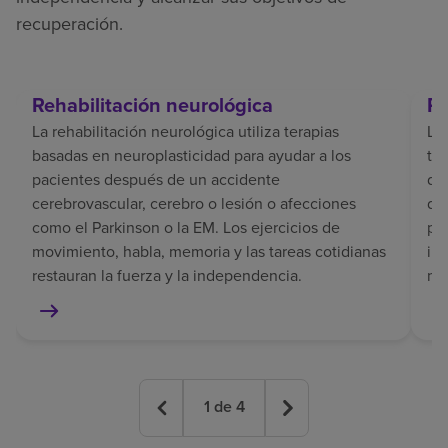
recuperación.
Rehabilitación neurológica
Re
La rehabilitación neurológica utiliza terapias
La 
basadas en neuroplasticidad para ayudar a los
tr
pacientes después de un accidente
del
cerebrovascular, cerebro o lesión o afecciones
de
como el Parkinson o la EM. Los ejercicios de
pe
movimiento, habla, memoria y las tareas cotidianas
in
restauran la fuerza y la independencia.
mem
1
de
4