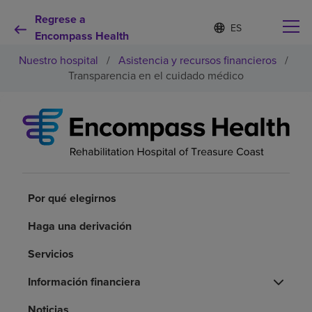
Regrese a
Lista
I
d
Encompass Health
de
i
idiomas
Nuestro hospital
/
Asistencia y recursos financieros
/
o
contraída
m
Transparencia en el cuidado médico
a
s
e
Por qué debe elegirnos
l
e
c
Servicios de rehabilitación
c
i
o
Por qué elegirnos
Pacientes y cuidadores
n
a
Haga una derivación
d
Recursos de salud
o
Servicios
Acerca de nosotros
Información financiera
Noticias