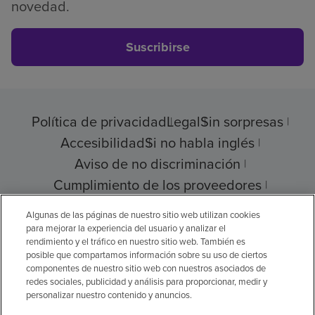
novedad.
Suscribirse
Política de privacidad
Legal
Sin sorpresas
Accesibilidad
Si no habla inglés
Aviso de no discriminación
Cumplimiento de los proveedores
Transparencia de precios
Algunas de las páginas de nuestro sitio web utilizan cookies
para mejorar la experiencia del usuario y analizar el
rendimiento y el tráfico en nuestro sitio web. También es
posible que compartamos información sobre su uso de ciertos
componentes de nuestro sitio web con nuestros asociados de
© 2026 Encompass Health Corporation
redes sociales, publicidad y análisis para proporcionar, medir y
personalizar nuestro contenido y anuncios.
Preferencias de cookies