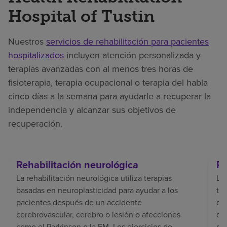
Hospital of Tustin
Nuestros
servicios de rehabilitación para pacientes
hospitalizados
incluyen atención personalizada y
terapias avanzadas con al menos tres horas de
fisioterapia, terapia ocupacional o terapia del habla
cinco días a la semana para ayudarle a recuperar la
independencia y alcanzar sus objetivos de
recuperación.
Rehabilitación neurológica
Re
La rehabilitación neurológica utiliza terapias
La 
basadas en neuroplasticidad para ayudar a los
tr
pacientes después de un accidente
del
cerebrovascular, cerebro o lesión o afecciones
de
como el Parkinson o la EM. Los ejercicios de
pe