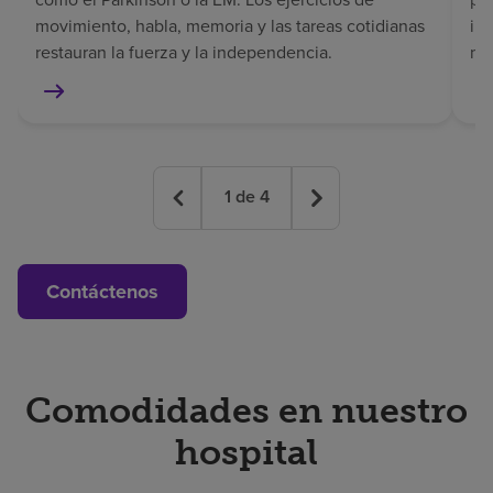
movimiento, habla, memoria y las tareas cotidianas
in
restauran la fuerza y la independencia.
mem
1
de
4
Contáctenos
Comodidades en nuestro
hospital