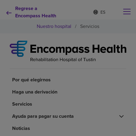
Regrese a
Lista
I
d
Encompass Health
de
i
idiomas
Nuestro hospital
/
Servicios
o
contraída
m
a
s
e
Por qué debe elegirnos
l
e
c
Servicios de rehabilitación
c
i
Por qué elegirnos
o
Pacientes y cuidadores
n
Haga una derivación
a
d
Servicios
Recursos de salud
o
Ayuda para pagar su cuenta
Acerca de nosotros
Noticias