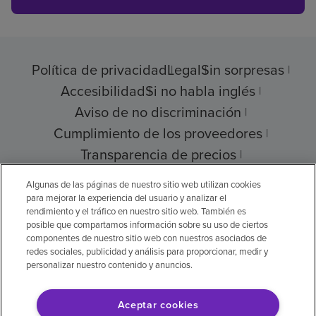
Política de privacidad
Legal
Sin sorpresas
Accesibilidad
Si no habla inglés
Aviso de no discriminación
Cumplimiento de los proveedores
Transparencia de precios
Ayuda para pagar su factura
Algunas de las páginas de nuestro sitio web utilizan cookies
para mejorar la experiencia del usuario y analizar el
rendimiento y el tráfico en nuestro sitio web. También es
posible que compartamos información sobre su uso de ciertos
componentes de nuestro sitio web con nuestros asociados de
© 2026 Encompass Health Corporation
redes sociales, publicidad y análisis para proporcionar, medir y
personalizar nuestro contenido y anuncios.
Preferencias de cookies
Aceptar cookies