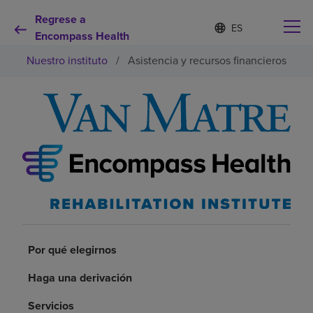
Regrese a
Lista
I
d
Encompass Health
de
i
idiomas
Nuestro instituto
/
Asistencia y recursos financieros
o
contraída
m
a
s
e
Por qué debe elegirnos
l
e
c
Servicios de rehabilitación
c
i
o
Pacientes y cuidadores
n
a
d
Recursos de salud
o
Por qué elegirnos
Haga una derivación
Acerca de nosotros
Servicios