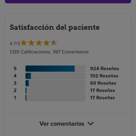
Satisfacción del paciente
4.7
/
5
1,120 Calificaciones, 367 Comentarios
Recuento
N.º
5
924
Reseñas
de
Recuento
de
N.º
4
102
Reseñas
calificaciones
de
Recuento
reseñas
de
N.º
3
60
Reseñas
de
calificaciones
Recuento
de
reseñas
de
N.º
2
17
Reseñas
pacientes
de
de
calificaciones
Recuento
reseñas
de
N.º
1
17
Reseñas
pacientes
calificaciones
de
de
reseñas
de
de
pacientes
calificaciones
reseñas
pacientes
de
Ver comentarios
pacientes