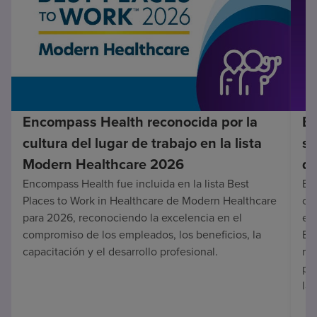
Encompass Health reconocida por la
En
cultura del lugar de trabajo en la lista
su
Modern Healthcare 2026
de
Encompass Health fue incluida en la lista Best
Enc
Places to Work in Healthcare de Modern Healthcare
co
para 2026, reconociendo la excelencia en el
en 
compromiso de los empleados, los beneficios, la
Es
capacitación y el desarrollo profesional.
re
pa
lar