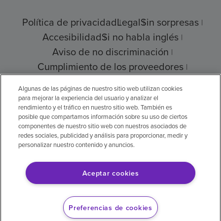
Política de privacidad
Legal
Sin sorpresas
Accesibilidad
Si no habla inglés
Aviso de no discriminación
Cumplimiento de los proveedores
Transparencia de precios
Algunas de las páginas de nuestro sitio web utilizan cookies
para mejorar la experiencia del usuario y analizar el
rendimiento y el tráfico en nuestro sitio web. También es
posible que compartamos información sobre su uso de ciertos
© 2026 Encompass Health Corporation
componentes de nuestro sitio web con nuestros asociados de
redes sociales, publicidad y análisis para proporcionar, medir y
Preferencias de cookies
personalizar nuestro contenido y anuncios.
Aceptar cookies
Aviso legal: Se tradujo con la ayuda de
inteligencia artificial (IA). La versión en inglés
Preferencias de cookies
es la versión oficial.