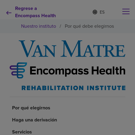
Regrese a
Lista
I
d
Encompass Health
de
i
idiomas
Nuestro instituto
/
Por qué debe elegirnos
o
contraída
m
a
s
e
Por qué debe elegirnos
l
e
c
Servicios de rehabilitación
c
i
o
Pacientes y cuidadores
n
a
d
Recursos de salud
o
Por qué elegirnos
Haga una derivación
Acerca de nosotros
Servicios