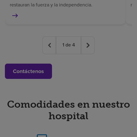
restauran la fuerza y la independencia.
mem
1
de
4
Contáctenos
Comodidades en nuestro
hospital