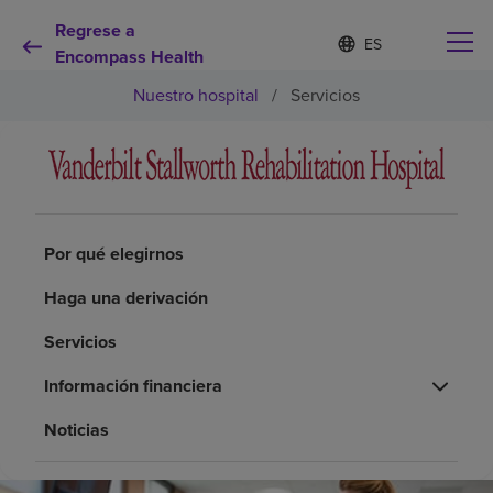
Regrese a
Lista
I
d
Encompass Health
de
i
idiomas
Nuestro hospital
/
Servicios
o
contraída
m
a
s
e
Por qué debe elegirnos
l
e
c
Por qué elegirnos
Servicios de rehabilitación
c
i
Haga una derivación
o
Pacientes y cuidadores
n
Servicios
a
d
Recursos de salud
Información financiera
o
Noticias
Acerca de nosotros