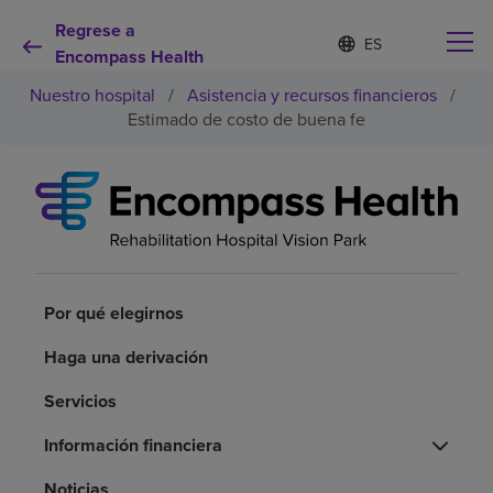
Regrese a
Lista
I
d
Encompass Health
de
i
idiomas
Nuestro hospital
/
Asistencia y recursos financieros
/
o
contraída
m
Estimado de costo de buena fe
a
s
e
Por qué debe elegirnos
l
e
c
Servicios de rehabilitación
c
i
o
Por qué elegirnos
Pacientes y cuidadores
n
a
Haga una derivación
d
Recursos de salud
o
Servicios
Acerca de nosotros
Información financiera
Noticias