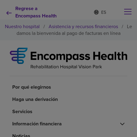
Regrese a
Lista
I
d
Encompass Health
de
i
idiomas
Nuestro hospital
/
Asistencia y recursos financieros
/
Le
o
contraída
m
damos la bienvenida al pago de facturas en línea
a
s
e
Por qué debe elegirnos
l
e
c
Servicios de rehabilitación
c
i
o
Por qué elegirnos
Pacientes y cuidadores
n
a
Haga una derivación
d
Recursos de salud
o
Servicios
Acerca de nosotros
Información financiera
Noticias