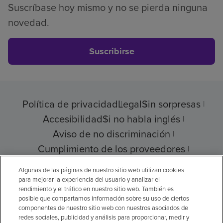
Suscríbase hoy mismo y no se pierda ninguna
novedad.
Suscribirse
Política de privacidad
Legal
Sin sorpresas
Accesibilidad
Si no habla inglés
Aviso de no discriminación
Cumplimiento de los proveedores
Transparencia de precios
Algunas de las páginas de nuestro sitio web utilizan cookies
para mejorar la experiencia del usuario y analizar el
rendimiento y el tráfico en nuestro sitio web. También es
posible que compartamos información sobre su uso de ciertos
componentes de nuestro sitio web con nuestros asociados de
© 2026 Encompass Health Corporation
redes sociales, publicidad y análisis para proporcionar, medir y