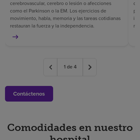
cerebrovascular, cerebro o lesión o afecciones
de
como el Parkinson o la EM. Los ejercicios de
pe
movimiento, habla, memoria y las tareas cotidianas
in
restauran la fuerza y la independencia.
mem
1
de
4
Contáctenos
Comodidades en nuestro
hospital