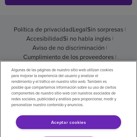
Política de privacidad
Legal
Sin sorpresas
Accesibilidad
Si no habla inglés
Aviso de no discriminación
Cumplimiento de los proveedores
Transparencia de precios
Algunas de las páginas de nuestro sitio web utilizan cookies
para mejorar la experiencia del usuario y analizar el
rendimiento y el tráfico en nuestro sitio web. También es
posible que compartamos información sobre su uso de ciertos
componentes de nuestro sitio web con nuestros asociados de
© 2026 Encompass Health Corporation
redes sociales, publicidad y análisis para proporcionar, medir y
personalizar nuestro contenido y anuncios.
Preferencias de cookies
Aceptar cookies
Aviso legal: Se tradujo con la ayuda de
inteligencia artificial (IA). La versión en inglés