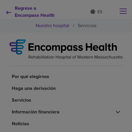
Regrese a
Lista
I
d
Encompass Health
de
i
idiomas
Nuestro hospital
/
Servicios
o
contraída
m
a
s
e
Por qué debe elegirnos
l
e
c
Servicios de rehabilitación
c
Por qué elegirnos
i
o
Pacientes y cuidadores
n
Haga una derivación
a
d
Servicios
Recursos de salud
o
Información financiera
Acerca de nosotros
Noticias