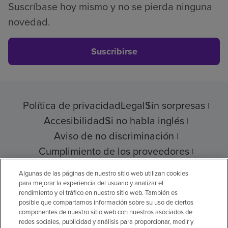
Suscríbase hoy mismo y no se pierda ninguna
novedad.
Suscribirse
Política de privacidad
Legal
Sin sorpresas
Accesibilidad
Si no habla inglés
Aviso de no discriminación
Cumplimiento de los proveedores
Transparencia de precios
Algunas de las páginas de nuestro sitio web utilizan cookies
para mejorar la experiencia del usuario y analizar el
rendimiento y el tráfico en nuestro sitio web. También es
posible que compartamos información sobre su uso de ciertos
© 2026 Encompass Health Corporation
componentes de nuestro sitio web con nuestros asociados de
redes sociales, publicidad y análisis para proporcionar, medir y