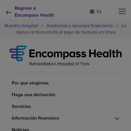
Regrese a
I
Lista
d
Encompass Health
de
i
idiomas
Nuestro hospital
/
Asistencia y recursos financieros
/
Le
o
contraída
m
damos la bienvenida al pago de facturas en línea
a
s
e
Por qué debe elegirnos
l
e
c
Servicios de rehabilitación
c
i
o
Por qué elegirnos
Pacientes y cuidadores
n
a
Haga una derivación
d
Recursos de salud
o
Servicios
Información financiera
Acerca de nosotros
Noticias