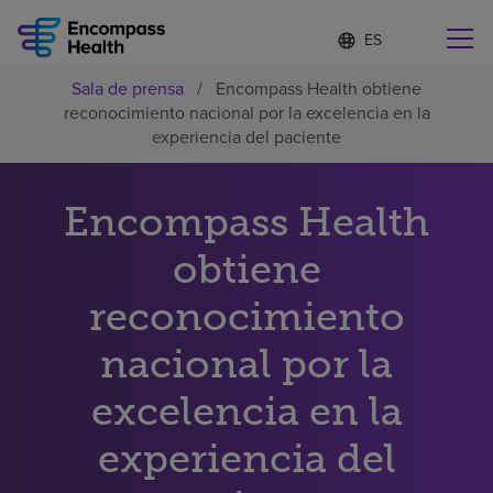
Lista
I
d
de
i
idiomas
Sala de prensa
/
Encompass Health obtiene
o
Encuentre una localidad cerca de usted
contraída
reconocimiento nacional por la excelencia en la
m
a
experiencia del paciente
s
e
l
Encompass Health
Por qué debe elegirnos
e
c
obtiene
c
Servicios de rehabilitación
i
o
reconocimiento
n
Pacientes y cuidadores
a
nacional por la
d
o
excelencia en la
Recursos de salud
experiencia del
Acerca de nosotros