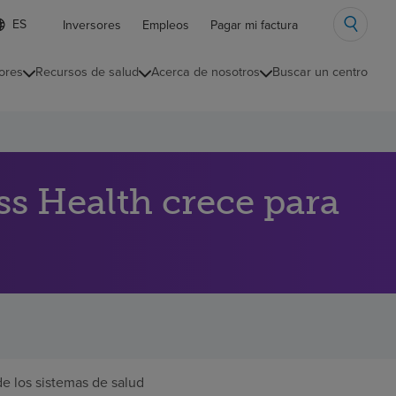
ista
Inversores
Empleos
Pagar mi factura
e
diomas
ores
Recursos de salud
Acerca de nosotros
Buscar un centro
ontraída
ss Health crece para
e los sistemas de salud