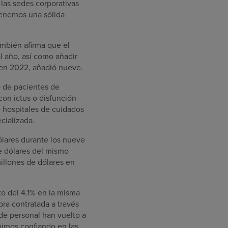
las sedes corporativas
Tenemos una sólida
mbién afirma que el
l año, así como añadir
y en 2022, añadió nueve.
o de pacientes de
con ictus o disfunción
 hospitales de cuidados
cializada.
ólares durante los nueve
e dólares del mismo
millones de dólares en
to del 4.1% en la misma
ra contratada a través
 de personal han vuelto a
uimos confiando en las