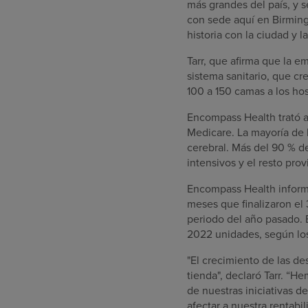
más grandes del país, y 
con sede aquí en Birming
historia con la ciudad y 
Tarr, que afirma que la 
sistema sanitario, que cr
100 a 150 camas a los hos
Encompass Health trató a
Medicare. La mayoría de l
cerebral. Más del 90 % d
intensivos y el resto pro
Encompass Health informó
meses que finalizaron el
periodo del año pasado. E
2022 unidades, según los 
"El crecimiento de las de
tienda", declaró Tarr. “
de nuestras iniciativas d
afectar a nuestra rentab