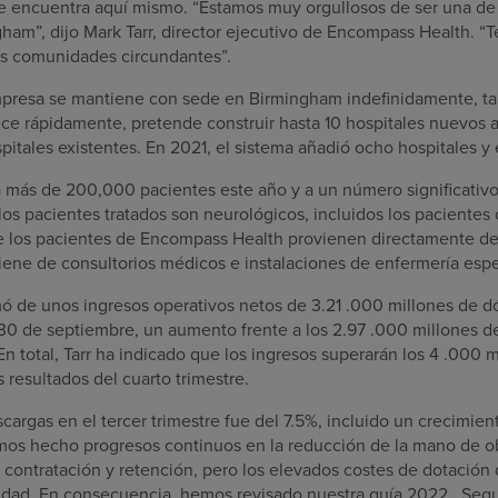
se encuentra aquí mismo. “Estamos muy orgullosos de ser una de 
ham”, dijo Mark Tarr, director ejecutivo de Encompass Health. “
las comunidades circundantes”.
empresa se mantiene con sede en Birmingham indefinidamente, ta
ece rápidamente, pretende construir hasta 10 hospitales nuevos a
pitales existentes. En 2021, el sistema añadió ocho hospitales 
 más de 200,000 pacientes este año y a un número significativ
os pacientes tratados son neurológicos, incluidos los pacientes 
e los pacientes de Encompass Health provienen directamente de
viene de consultorios médicos e instalaciones de enfermería espe
 de unos ingresos operativos netos de 3.21 .000 millones de d
 30 de septiembre, un aumento frente a los 2.97 .000 millones d
n total, Tarr ha indicado que los ingresos superarán los 4 .000 
resultados del cuarto trimestre.
scargas en el tercer trimestre fue del 7.5%, incluido un crecimien
Hemos hecho progresos continuos en la reducción de la mano de ob
e contratación y retención, pero los elevados costes de dotación
ilidad. En consecuencia, hemos revisado nuestra guía 2022 . Seg