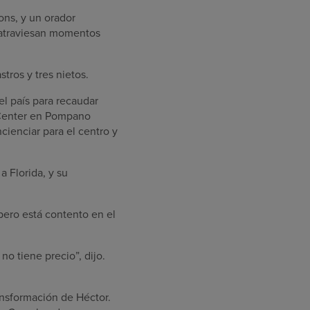
ons, y un orador
 atraviesan momentos
tros y tres nietos.
el país para recaudar
s Center en Pompano
cienciar para el centro y
a Florida, y su
 pero está contento en el
no tiene precio”, dijo.
ansformación de Héctor.