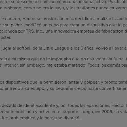
éctor se describe a sí mismo como una persona activa. Practicab
n embargo, correr no era lo suyo, y los triatlones nunca cruzaro
se curaron, Héctor se mostró aún más decidido a realizar las act
de su padre, modificó un cubo para crear un dispositivo que le pe
eccionada por TRS, Inc., una innovadora empresa de fabricación d
pster.
gar al softball de la Little League a los 6 años, volvió a llevar a
ecía a mí misma que no le importaba que no estuviera ahí fuera; 
n el interior, sin embargo, me estaba matando. Todos los demás p
os dispositivos que le permitieron lanzar y golpear, y pronto ta
uso entrenó a su equipo, y su pequeña creció hasta convertirse e
década desde el accidente y, por todas las apariciones, Héctor 
ector inmobiliario y activo en el deporte. Luego, en 2009, su vid
fue problemático y la pareja se divorció.