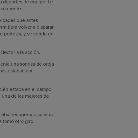
a deportes de equipo. Le
n su mente.
ividades que antes
rmitiera volver a disparar
e prótesis, y se vende en
 Héctor a la acción.
tenía una sonrisa de oreja
apás estaban ahí
mbién estaba en el campo,
n una de las mejores de
había recuperado su vida.
a tomó otro giro