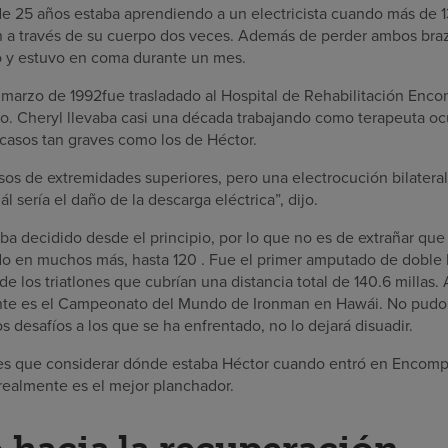
de 25 años estaba aprendiendo a un electricista cuando más de 1
on a través de su cuerpo dos veces. Además de perder ambos brazo
 y estuvo en coma durante un mes.
y marzo de 1992fue trasladado al Hospital de Rehabilitación Enc
sto. Cheryl llevaba casi una década trabajando como terapeuta oc
 casos tan graves como los de Héctor.
os de extremidades superiores, pero una electrocución bilateral
 sería el daño de la descarga eléctrica”, dijo.
a decidido desde el principio, por lo que no es de extrañar que
do en muchos más, hasta 120 . Fue el primer amputado de doble
de los triatlones que cubrían una distancia total de 140.6 millas.
ente es el Campeonato del Mundo de Ironman en Hawái. No pudo 
os desafíos a los que se ha enfrentado, no lo dejará disuadir.
nes que considerar dónde estaba Héctor cuando entró en Encomp
realmente es el mejor planchador.