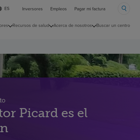
ista
Inversores
Empleos
Pagar mi factura
e
diomas
ores
Recursos de salud
Acerca de nosotros
Buscar un centro
ontraída
to
r Picard es el
an