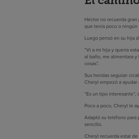
El camino
Héctor no recuerda gran p
que tenía poco o ningún 
Luego pensó en su hija de
“Vi a mi hija y quería es
al baño, me alimentara y 
cosas”.
Sus heridas seguían cicat
Cheryl empezó a ayudar a
“Es un tipo interesante”,
Poco a poco, Cheryl le ay
Adaptó su teléfono para 
sencillo.
Cheryl recuerda estar de 