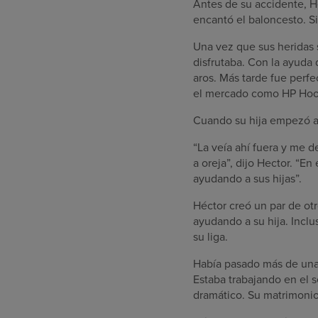
Antes de su accidente, H
encantó el baloncesto. Si
Una vez que sus heridas 
disfrutaba. Con la ayuda 
aros. Más tarde fue perf
el mercado como HP Hoo
Cuando su hija empezó a ju
“La veía ahí fuera y me d
a oreja”, dijo Hector. “E
ayudando a sus hijas”.
Héctor creó un par de otr
ayudando a su hija. Incl
su liga.
Había pasado más de una 
Estaba trabajando en el s
dramático. Su matrimonio 