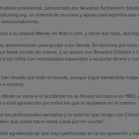
triatleta profesional, patrocinado por Novation Settlement Soluti
pLiving.org, un sistema de recursos y apoyo para aquellos que
omo emocionalmente.
oció a su esposa Wendy en Match.com, y tiene dos hijos, dos hijas
su determinación para ayudar a los demás. En bicicleta por todo 
a un bebé nacido sin manos, y se asoció con Broward Children’
 a los niños con necesidades especiales a recaudar dinero y con
le han llevado por todo el mundo, aunque sigue llamándole hogar 
o a muchos.
dónde se vería si el accidente no se llevara los brazos en 1992,
a y está agradecido por todos los que le ayudaron en el camino.
 los profesionales sanitarios y la relación que tengo con Cheryl 
saber que podía hacer estas cosas por mi cuenta”.
está agradecida de que haya participado en la recuperación y tr