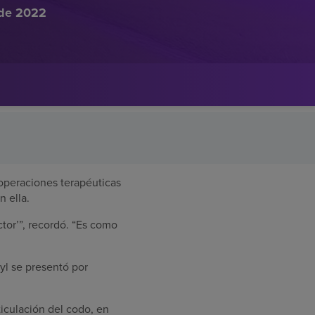
 de 2022
operaciones terapéuticas
n ella.
ctor’”, recordó. “Es como
yl se presentó por
ticulación del codo, en