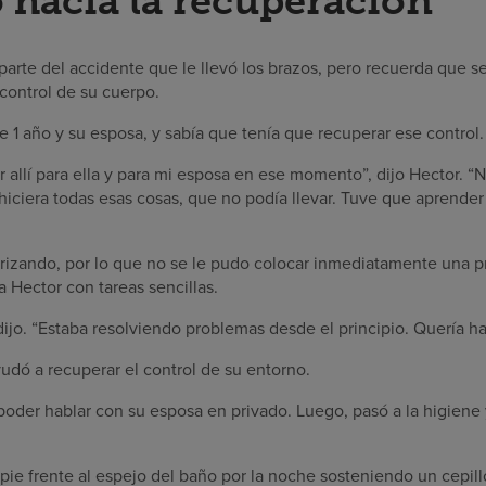
 hacia la recuperación
arte del accidente que le llevó los brazos, pero recuerda que s
control de su cuerpo.
 1 año y su esposa, y sabía que tenía que recuperar ese control.
tar allí para ella y para mi esposa en ese momento”, dijo Hector. 
hiciera todas esas cosas, que no podía llevar. Tuve que aprender
rizando, por lo que no se le pudo colocar inmediatamente una pr
 Hector con tareas sencillas.
 dijo. “Estaba resolviendo problemas desde el principio. Quería ha
udó a recuperar el control de su entorno.
poder hablar con su esposa en privado. Luego, pasó a la higiene 
pie frente al espejo del baño por la noche sosteniendo un cepill