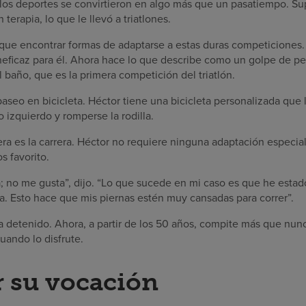
los deportes se convirtieron en algo más que un pasatiempo. Sup
 terapia, lo que le llevó a triatlones.
 que encontrar formas de adaptarse a estas duras competicione
ineficaz para él. Ahora hace lo que describe como un golpe de pe
 baño, que es la primera competición del triatlón.
aseo en bicicleta. Héctor tiene una bicicleta personalizada que
o izquierdo y romperse la rodilla.
rera es la carrera. Héctor no requiere ninguna adaptación especia
os favorito.
; no me gusta”, dijo. “Lo que sucede en mi caso es que he estad
eta. Esto hace que mis piernas estén muy cansadas para correr”.
a detenido. Ahora, a partir de los 50 años, compite más que nun
uando lo disfrute.
 su vocación