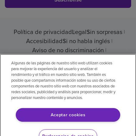
Política de privacidad
Legal
Sin sorpresas
Accesibilidad
Si no habla inglés
Aviso de no discriminación
Cumplimiento de los proveedores
Algunas de las páginas de nuestro sitio web utilizan cookies
para mejorar la experiencia del usuario y analizar el
rendimiento y el tráfico en nuestro sitio web. También es
posible que compartamos información sobre su uso de ciertos
componentes de nuestro sitio web con nuestros asociados de
© 2026 Encompass Health Corporation
redes sociales, publicidad y análisis para proporcionar, medir y
personalizar nuestro contenido y anuncios.
Preferencias de cookies
Aceptar cookies
Aviso legal: Se tradujo con la ayuda de
inteligencia artificial (IA). La versión en inglés
Preferencias de cookies