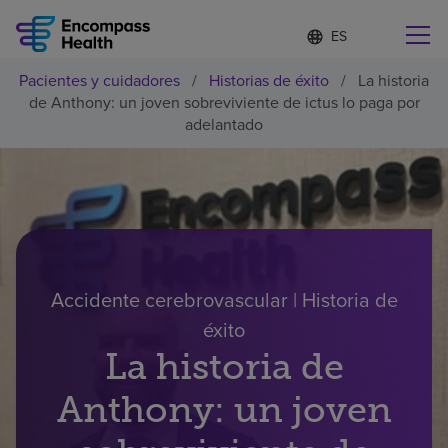
Lista
I
d
de
i
idiomas
Pacientes y cuidadores
/
Historias de éxito
/
La historia
o
Encuentre una localidad cerca de usted
contraída
de Anthony: un joven sobreviviente de ictus lo paga por
m
a
adelantado
s
e
l
Por qué debe elegirnos
e
c
c
Servicios de rehabilitación
i
o
n
Accidente cerebrovascular | Historia de
Pacientes y cuidadores
a
éxito
d
o
La historia de
Recursos de salud
Anthony: un joven
Acerca de nosotros