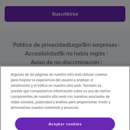
Suscribirse
Política de privacidad
Legal
Sin sorpresas
Accesibilidad
Si no habla inglés
Aviso de no discriminación
Cumplimiento de los proveedores
Algunas de las páginas de nuestro sitio web utilizan cookies
para mejorar la experiencia del usuario y analizar el
rendimiento y el tráfico en nuestro sitio web. También es
posible que compartamos información sobre su uso de ciertos
componentes de nuestro sitio web con nuestros asociados de
© 2026 Encompass Health Corporation
redes sociales, publicidad y análisis para proporcionar, medir y
personalizar nuestro contenido y anuncios.
Preferencias de cookies
Aceptar cookies
Aviso legal: Se tradujo con la ayuda de