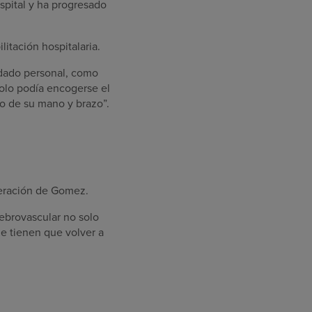
spital y ha progresado
itación hospitalaria.
idado personal, como
 solo podía encogerse el
o de su mano y brazo”.
peración de Gomez.
rebrovascular no solo
ue tienen que volver a