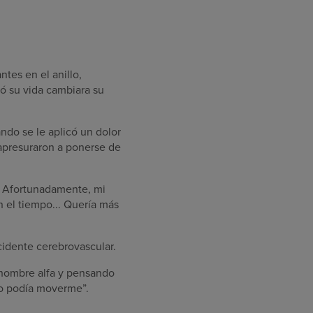
tes en el anillo,
ó su vida cambiara su
ndo se le aplicó un dolor
e apresuraron a ponerse de
r. Afortunadamente, mi
 el tiempo... Quería más
cidente cerebrovascular.
n hombre alfa y pensando
no podía moverme”.