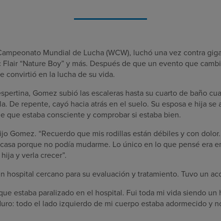
Campeonato Mundial de Lucha (WCW), luchó una vez contra gigan
ic Flair “Nature Boy” y más. Después de que un evento que cambi
 convirtió en la lucha de su vida.
spertina, Gomez subió las escaleras hasta su cuarto de baño cua
lla. De repente, cayó hacia atrás en el suelo. Su esposa e hija s
de que estaba consciente y comprobar si estaba bien.
dijo Gomez. “Recuerdo que mis rodillas están débiles y con dolo
 casa porque no podía mudarme. Lo único en lo que pensé era en
ija y verla crecer”.
n hospital cercano para su evaluación y tratamiento. Tuvo un ac
que estaba paralizado en el hospital. Fui toda mi vida siendo u
duro: todo el lado izquierdo de mi cuerpo estaba adormecido y 