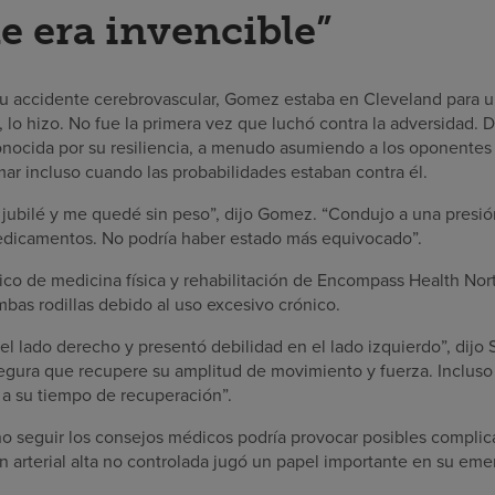
e era invencible”
 accidente cerebrovascular, Gomez estaba en Cleveland para un
, lo hizo. No fue la primera vez que luchó contra la adversidad. 
onocida por su resiliencia, a menudo asumiendo a los oponentes
ar incluso cuando las probabilidades estaban contra él.
ubilé y me quedé sin peso”, dijo Gomez. “Condujo a una presión a
dicamentos. No podría haber estado más equivocado”.
ico de medicina física y rehabilitación de Encompass Health Nor
mbas rodillas debido al uso excesivo crónico.
l lado derecho y presentó debilidad en el lado izquierdo”, dijo 
egura que recupere su amplitud de movimiento y fuerza. Incluso 
 a su tiempo de recuperación”.
no seguir los consejos médicos podría provocar posibles complic
n arterial alta no controlada jugó un papel importante en su em