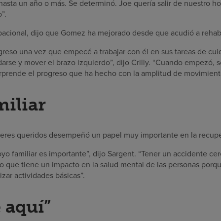
hasta un año o más. Se determinó. Joe quería salir de nuestro ho
”.
upacional, dijo que Gomez ha mejorado desde que acudió a rehabil
reso una vez que empecé a trabajar con él en sus tareas de cu
sladarse y mover el brazo izquierdo”, dijo Crilly. “Cuando empezó,
rprende el progreso que ha hecho con la amplitud de movimient
iliar
y seres queridos desempeñó un papel muy importante en la recu
o familiar es importante”, dijo Sargent. “Tener un accidente ce
no que tiene un impacto en la salud mental de las personas porq
izar actividades básicas”.
 aquí”