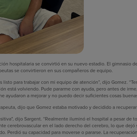
ción hospitalaria se convirtió en su nuevo estadio. El gimnasio del
rapeutas se convirtieron en sus compañeros de equipo.
s listo para trabajar con mi equipo de atención”, dijo Gomez. “T
ión está volviendo. Pude pararme con ayuda, pero antes de irme, 
me ayudaron a mejorar y no puedo decir suficientes cosas buenas
terapeuta, dijo que Gomez estaba motivado y decidido a recupera
sitiva", dijo Sargent. “Realmente iluminó el hospital a pesar de 
te cerebrovascular en el lado derecho del cerebro, lo que dejó 
ado. Perdió su capacidad para moverse o pararse. La recuperació