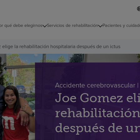
L
I
d
d
i
i
o
or qué debe elegirnos
Servicios de rehabilitación
Pacientes y cuidad
c
m
a
s
lige la rehabilitación hospitalaria después de un ictus
e
l
e
c
c
i
o
Accidente cerebrovascular | 
n
Joe Gomez eli
a
d
o
rehabilitación
después de un