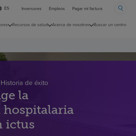
ista
Inversores
Empleos
Pagar mi factura
e
diomas
ores
Recursos de salud
Acerca de nosotros
Buscar un centro
ontraída
Historia de éxito
ge la
 hospitalaria
 ictus