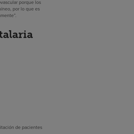
ovascular porque los
uíneo, por lo que es
amente”.
talaria
litación de pacientes