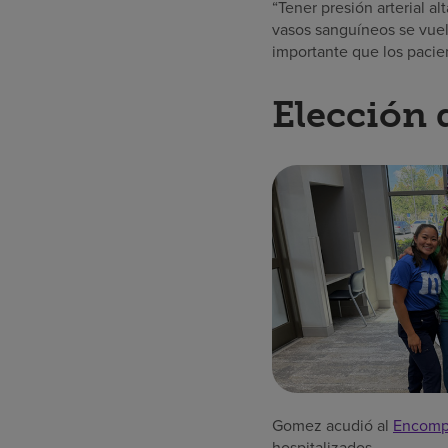
“Tener presión arterial a
vasos sanguíneos se vuelv
importante que los paci
Elección d
Gomez acudió al
Encompa
hospitalizados.