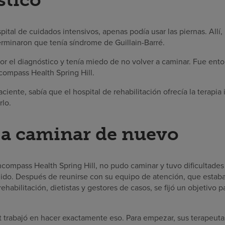
ital de cuidados intensivos, apenas podía usar las piernas. Allí
rminaron que tenía síndrome de Guillain-Barré.
or el diagnóstico y tenía miedo de no volver a caminar. Fue en
ncompass Health Spring Hill.
iente, sabía que el hospital de rehabilitación ofrecía la terapia
rlo.
 a caminar de nuevo
compass Health Spring Hill, no pudo caminar y tuvo dificultades
guido. Después de reunirse con su equipo de atención, que estab
habilitación, dietistas y gestores de casos, se fijó un objetivo p
t trabajó en hacer exactamente eso. Para empezar, sus terapeutas