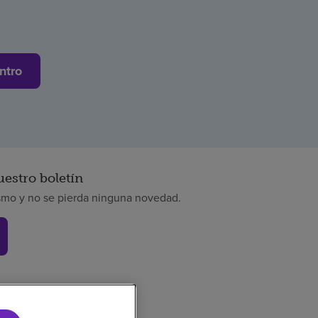
ntro
uestro boletín
smo y no se pierda ninguna novedad.