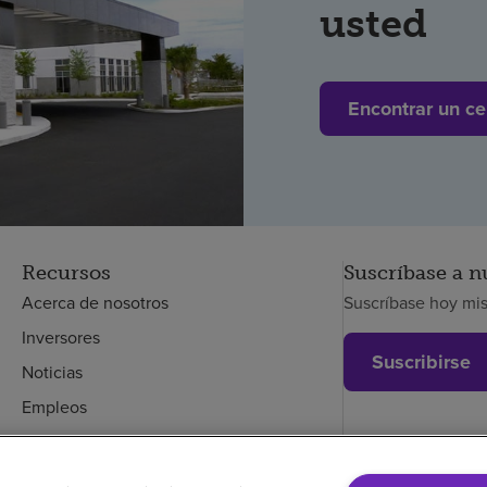
usted
Encontrar un ce
Recursos
Suscríbase a n
Acerca de nosotros
Suscríbase hoy mi
Inversores
Suscribirse
Noticias
Empleos
Empleados