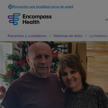
Encuentre una localidad cerca de usted
P
Pacientes y cuidadores
/
Historias de éxito
/
La historia