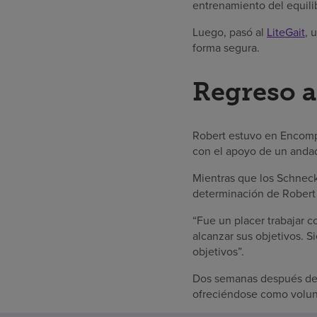
entrenamiento del equilib
Luego, pasó al
LiteGait
, 
forma segura.
Regreso a
Robert estuvo en Encompa
con el apoyo de un andad
Mientras que los Schneck 
determinación de Robert d
“Fue un placer trabajar c
alcanzar sus objetivos. S
objetivos”.
Dos semanas después del a
ofreciéndose como volunta