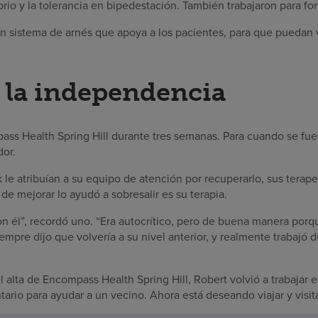
rio y la tolerancia en bipedestación. También trabajaron para for
un sistema de arnés que apoya a los pacientes, para que puedan 
 la independencia
ss Health Spring Hill durante tres semanas. Para cuando se fue
or.
le atribuían a su equipo de atención por recuperarlo, sus terape
e mejorar lo ayudó a sobresalir es su terapia.
on él”, recordó uno. “Era autocrítico, pero de buena manera por
iempre dijo que volvería a su nivel anterior, y realmente trabajó 
lta de Encompass Health Spring Hill, Robert volvió a trabajar en
rio para ayudar a un vecino. Ahora está deseando viajar y visitar