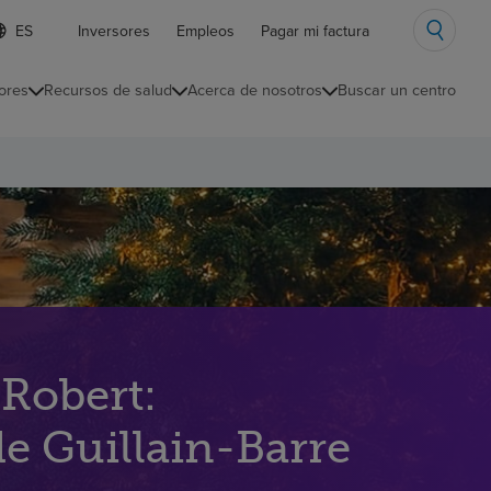
ista
Inversores
Empleos
Pagar mi factura
e
diomas
ores
Recursos de salud
Acerca de nosotros
Buscar un centro
ontraída
 Robert:
e Guillain-Barre