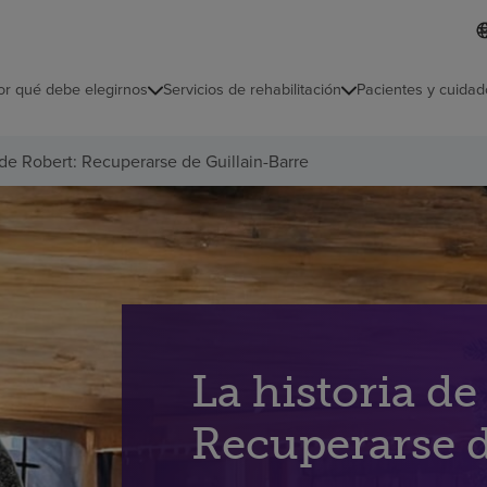
I
L
d
d
i
i
o
or qué debe elegirnos
Servicios de rehabilitación
Pacientes y cuidad
c
m
a
s
 de Robert: Recuperarse de Guillain-Barre
e
l
e
c
c
i
o
n
a
d
o
La historia de
Recuperarse d