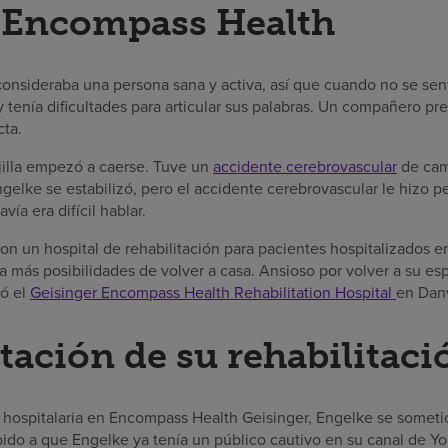
a Encompass Health
onsideraba una persona sana y activa, así que cuando no se sentí
y tenía dificultades para articular sus palabras. Un compañero pr
cta.
jilla empezó a caerse. Tuve un
accidente cerebrovascular
de cami
elke se estabilizó, pero el accidente cerebrovascular le hizo p
ía era difícil hablar.
 un hospital de rehabilitación para pacientes hospitalizados en 
ía más posibilidades de volver a casa. Ansioso por volver a su es
ió el
Geisinger Encompass Health Rehabilitation Hospital
en Danv
ción de su rehabilitaci
n hospitalaria en Encompass Health Geisinger, Engelke se sometió
bido a que Engelke ya tenía un público cautivo en su canal de Yo