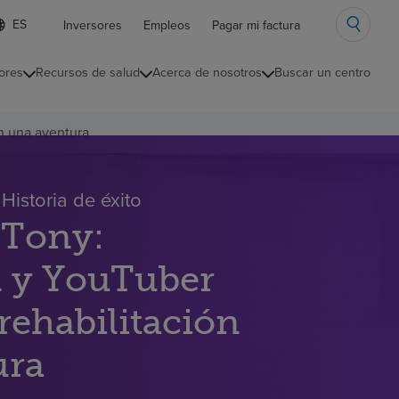
ista
Inversores
Empleos
Pagar mi factura
e
diomas
ores
Recursos de salud
Acerca de nosotros
Buscar un centro
ontraída
en una aventura
Historia de éxito
e Tony:
 y YouTuber
rehabilitación
ura