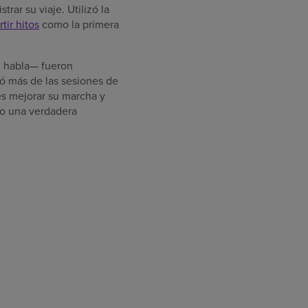
rar su viaje. Utilizó la
ir hitos
como la primera
el habla— fueron
tó más de las sesiones de
es mejorar su marcha y
do una verdadera