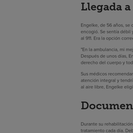
Llegada 
Engelke, de 56 años, se c
encogió. Se sentía débil 
al 911. Era la opción corre
"En la ambulancia, mi me
Después de unos días, Eng
derecho del cuerpo y todav
Sus médicos recomendaron
atención integral y tendr
al aire libre, Engelke elig
Documenta
Durante su rehabilitació
tratamiento cada día. De