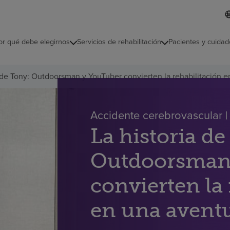
L
I
d
d
i
i
o
or qué debe elegirnos
Servicios de rehabilitación
Pacientes y cuidad
c
m
a
s
a de Tony: Outdoorsman y YouTuber convierten la rehabilitación 
e
l
e
c
Accidente cerebrovascular | 
c
i
La historia d
o
n
Outdoorsman
a
d
o
convierten la 
en una avent