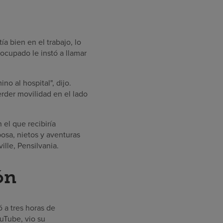
a bien en el trabajo, lo
eocupado le instó a llamar
no al hospital", dijo.
erder movilidad en el lado
el que recibiría
posa, nietos y aventuras
ille, Pensilvania.
ón
 a tres horas de
uTube, vio su