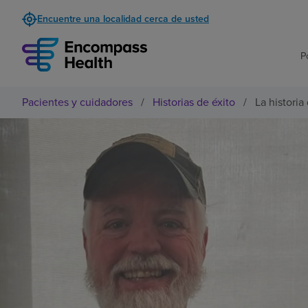
Encuentre una localidad cerca de usted
P
Pacientes y cuidadores
/
Historias de éxito
/
La histori