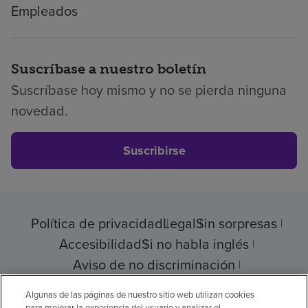
Empleados
Suscríbase a nuestro boletín
Suscríbase hoy mismo y no se pierda ninguna
novedad.
Suscribirse
Política de privacidad
Legal
Sin sorpresas
Accesibilidad
Si no habla inglés
Aviso de no discriminación
Cumplimiento de los proveedores
Algunas de las páginas de nuestro sitio web utilizan cookies
para mejorar la experiencia del usuario y analizar el