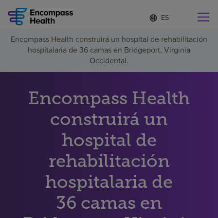
Lista
I
d
de
i
idiomas
Encompass Health construirá un hospital de rehabilitación
o
Encuentre una localidad cerca de usted
contraída
hospitalaria de 36 camas en Bridgeport, Virginia
m
a
Occidental.
s
e
l
Encompass Health
Por qué debe elegirnos
e
c
construirá un
c
Servicios de rehabilitación
i
o
hospital de
n
Pacientes y cuidadores
a
rehabilitación
d
o
hospitalaria de
Recursos de salud
36 camas en
Acerca de nosotros