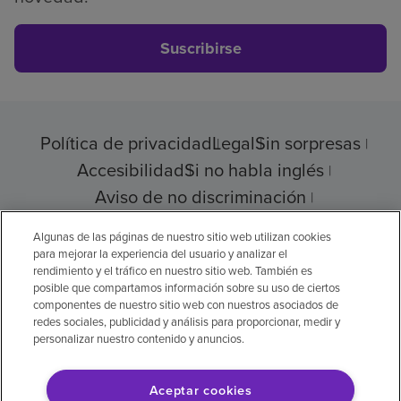
Suscribirse
Política de privacidad
Legal
Sin sorpresas
Accesibilidad
Si no habla inglés
Aviso de no discriminación
Cumplimiento de los proveedores
Algunas de las páginas de nuestro sitio web utilizan cookies
para mejorar la experiencia del usuario y analizar el
rendimiento y el tráfico en nuestro sitio web. También es
posible que compartamos información sobre su uso de ciertos
© 2026 Encompass Health Corporation
componentes de nuestro sitio web con nuestros asociados de
redes sociales, publicidad y análisis para proporcionar, medir y
Preferencias de cookies
personalizar nuestro contenido y anuncios.
Aceptar cookies