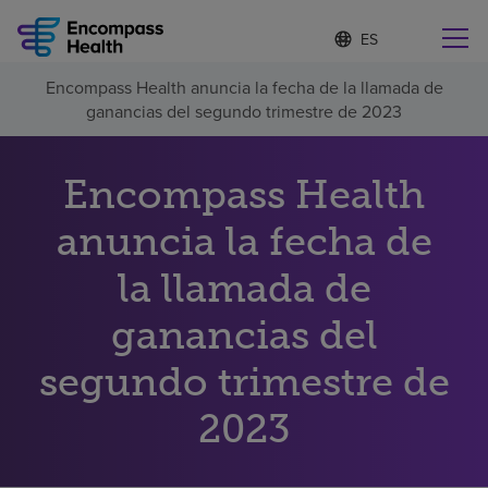
I
Lista
d
de
i
idiomas
Encompass Health anuncia la fecha de la llamada de
o
Encuentre una localidad cerca de usted
contraída
ganancias del segundo trimestre de 2023
m
a
s
e
Encompass Health
l
Por qué debe elegirnos
e
anuncia la fecha de
c
c
la llamada de
Servicios de rehabilitación
i
o
n
ganancias del
Pacientes y cuidadores
a
d
segundo trimestre de
o
Recursos de salud
2023
Acerca de nosotros