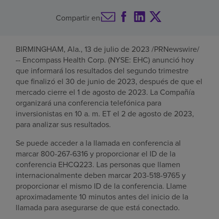
Buscar un centro
Compartir en
BIRMINGHAM, Ala.
,
13 de julio de 2023
/PRNewswire/
Inversores
-- Encompass Health Corp. (NYSE: EHC) anunció hoy
que informará los resultados del segundo trimestre
Empleos
que finalizó el
30 de junio de 2023
, después de que el
Pagar mi factura
mercado cierre el
1 de agosto de 2023
. La Compañía
organizará una conferencia telefónica para
inversionistas en
10 a. m. ET
el
2 de agosto de 2023
,
para analizar sus resultados.
Se puede acceder a la llamada en conferencia al
marcar 800-267-6316 y proporcionar el ID de la
conferencia EHCQ223. Las personas que llamen
internacionalmente deben marcar 203-518-9765 y
proporcionar el mismo ID de la conferencia. Llame
aproximadamente 10 minutos antes del inicio de la
llamada para asegurarse de que está conectado.