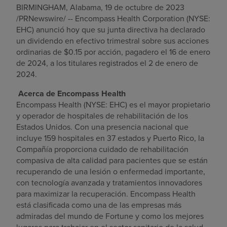
BIRMINGHAM, Alabama
,
19 de octubre de 2023
Buscar un centro
/PRNewswire/ -- Encompass Health Corporation (NYSE:
EHC) anunció hoy que su junta directiva ha declarado
un dividendo en efectivo trimestral sobre sus acciones
ordinarias de
$0.15
por acción, pagadero el
16 de enero
Inversores
de 2024
, a los titulares registrados el
2 de enero de
Empleos
2024
.
Pagar mi factura
Acerca de Encompass Health
Encompass Health (NYSE: EHC) es el mayor propietario
y operador de hospitales de rehabilitación de
los
Estados Unidos
. Con una presencia nacional que
incluye 159 hospitales en 37 estados y
Puerto Rico
, la
Compañía proporciona cuidado de rehabilitación
compasiva de alta calidad para pacientes que se están
recuperando de una lesión o enfermedad importante,
con tecnología avanzada y tratamientos innovadores
para maximizar la recuperación. Encompass Health
está clasificada como una de las empresas más
admiradas del mundo de Fortune y como los mejores