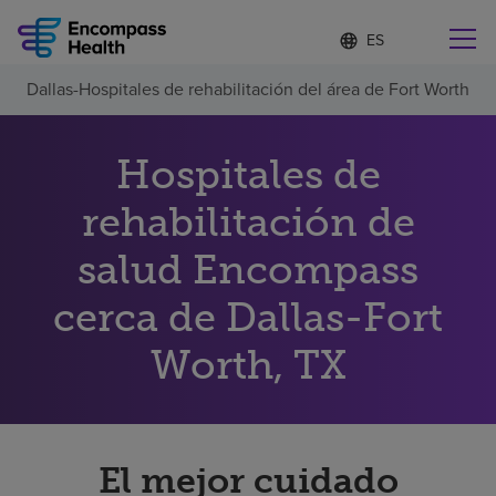
Lista
I
d
de
i
idiomas
Dallas-Hospitales de rehabilitación del área de Fort Worth
o
Encuentre una localidad cerca de usted
contraída
m
a
s
Hospitales de
e
l
rehabilitación de
Por qué debe elegirnos
e
c
salud Encompass
c
Servicios de rehabilitación
i
o
cerca de Dallas-Fort
n
Pacientes y cuidadores
a
Worth, TX
d
o
Recursos de salud
Acerca de nosotros
El mejor cuidado