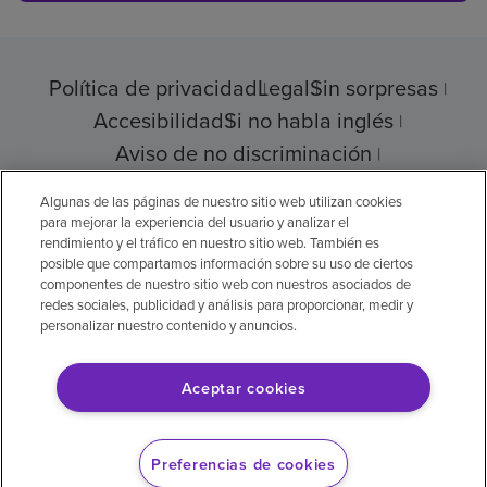
Política de privacidad
Legal
Sin sorpresas
Accesibilidad
Si no habla inglés
Aviso de no discriminación
Cumplimiento de los proveedores
Algunas de las páginas de nuestro sitio web utilizan cookies
para mejorar la experiencia del usuario y analizar el
rendimiento y el tráfico en nuestro sitio web. También es
posible que compartamos información sobre su uso de ciertos
© 2026 Encompass Health Corporation
componentes de nuestro sitio web con nuestros asociados de
redes sociales, publicidad y análisis para proporcionar, medir y
Preferencias de cookies
personalizar nuestro contenido y anuncios.
Aceptar cookies
Aviso legal: Se tradujo con la ayuda de
inteligencia artificial (IA). La versión en inglés
Preferencias de cookies
es la versión oficial.