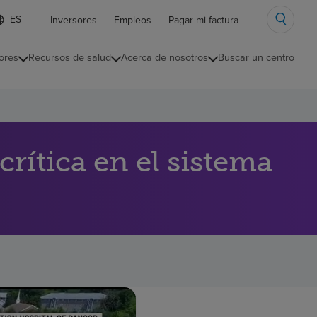
ista
Inversores
Empleos
Pagar mi factura
e
diomas
ores
Recursos de salud
Acerca de nosotros
Buscar un centro
ontraída
rítica en el sistema