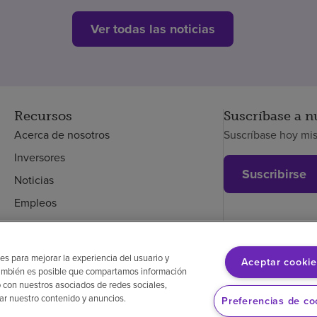
Ver todas las noticias
Recursos
Suscríbase a n
Acerca de nosotros
Suscríbase hoy mi
Inversores
Suscribirse
Noticias
Empleos
Empleados
es para mejorar la experiencia del usuario y
Aceptar cookie
. También es posible que compartamos información
glés
Aviso de no discriminación
Cumplimiento de los proveedores
 con nuestros asociados de redes sociales,
zar nuestro contenido y anuncios.
Preferencias de co