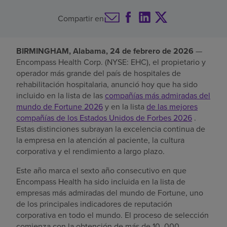
Buscar un centro
Compartir en
BIRMINGHAM, Alabama, 24 de febrero de 2026
—
Inversores
Encompass Health Corp. (NYSE: EHC), el propietario y
operador más grande del país de hospitales de
Empleos
rehabilitación hospitalaria, anunció hoy que ha sido
Pagar mi factura
incluido en la lista de las
compañías más admiradas del
mundo de Fortune 2026
y en la lista
de las mejores
compañías de los Estados Unidos de Forbes 2026
.
Estas distinciones subrayan la excelencia continua de
la empresa en la atención al paciente, la cultura
corporativa y el rendimiento a largo plazo.
Este año marca el sexto año consecutivo en que
Encompass Health ha sido incluida en la lista de
empresas más admiradas del mundo de Fortune, uno
de los principales indicadores de reputación
corporativa en todo el mundo. El proceso de selección
comienza con la obtención de más de 10 .000