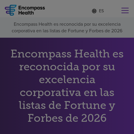
Lista
I
d
de
i
idiomas
Encompass Health es reconocida por su excelencia
o
Encuentre una localidad cerca de usted
contraída
corporativa en las listas de Fortune y Forbes de 2026
m
a
s
e
Encompass Health es
l
Por qué debe elegirnos
e
reconocida por su
c
c
Servicios de rehabilitación
excelencia
i
o
n
corporativa en las
Pacientes y cuidadores
a
d
listas de Fortune y
o
Recursos de salud
Forbes de 2026
Acerca de nosotros