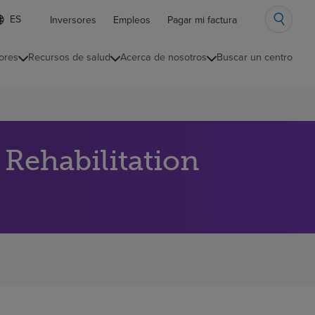
ista
Inversores
Empleos
Pagar mi factura
e
diomas
ores
Recursos de salud
Acerca de nosotros
Buscar un centro
ontraída
Rehabilitation