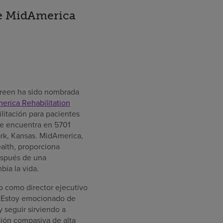
de MidAmerica
Green ha sido nombrada
erica Rehabilitation
ilitación para pacientes
se encuentra en 5701
ark, Kansas. MidAmerica,
alth, proporciona
espués de una
ia la vida.
o como director ejecutivo
 “Estoy emocionado de
 seguir sirviendo a
ión compasiva de alta