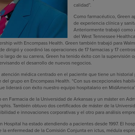
calidad”.
Como farmacéutico, Green ap
de experiencia clínica y sani
Anteriormente trabajó como 
del West Tennessee Healthcar
nership with Encompass Health. Green también trabajó para Walma
de dirigió y coordinó las operaciones de 17 farmacias y 17 centro
lo largo de su carrera, Green ha tenido éxito con la supervisión 
ervisando el desarrollo de nuevos negocios.
e atención médica centrado en el paciente que tiene un historial 
 del grupo en Encompass Health. “Con sus excepcionales habili
ue liderará con éxito nuestro equipo hospitalario en MidAmerica”
 en Farmacia de la Universidad de Arkansas y un máster en Adm
phis. También obtuvo dos certificados de máster de la Universi
ibilidad e innovaciones corporativas y el otro para análisis empre
n Hospital ha estado atendiendo a pacientes desde 1997. El hospi
de la enfermedad de la Comisión Conjunta en ictus, médula espina