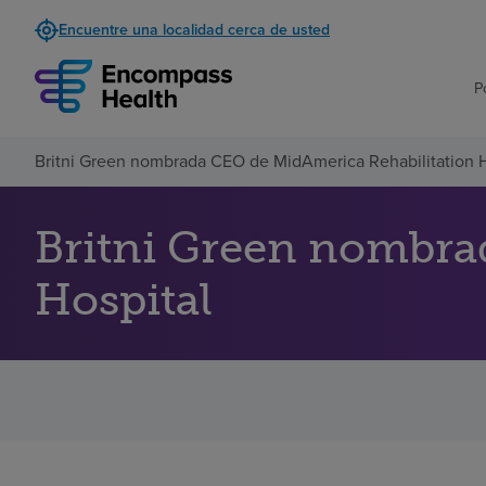
Encuentre una localidad cerca de usted
P
Britni Green nombrada CEO de MidAmerica Rehabilitation H
Britni Green nombra
Hospital