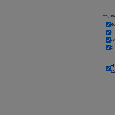
Estoy in
Re
In
Co
Of
Al
co