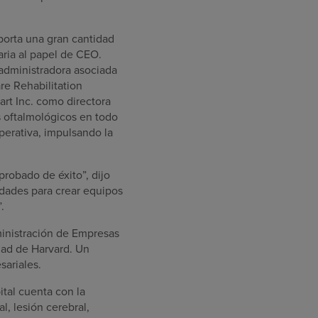
orta una gran cantidad
taria al papel de CEO.
administradora asociada
e Rehabilitation
rt Inc. como directora
s oftalmológicos en todo
operativa, impulsando la
probado de éxito”, dijo
dades para crear equipos
.
inistración de Empresas
dad de Harvard. Un
sariales.
tal cuenta con la
l, lesión cerebral,