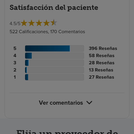
Satisfacción del paciente
4.5
/
5
522 Calificaciones, 170 Comentarios
Recuento
N.º
5
396
Reseñas
de
Recuento
de
N.º
4
58
Reseñas
calificaciones
de
Recuento
reseñas
de
N.º
3
28
Reseñas
de
calificaciones
Recuento
de
reseñas
de
N.º
2
13
Reseñas
pacientes
de
de
calificaciones
Recuento
reseñas
de
N.º
1
27
Reseñas
pacientes
calificaciones
de
de
reseñas
de
de
pacientes
calificaciones
reseñas
pacientes
de
Ver comentarios
pacientes
Elija un proveedor de