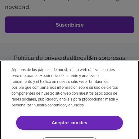
novedad.
Suscribirse
Política de privacidad
Legal
Sin sorpresas
Accesibilidad
Si no habla inglés
Algunas de las páginas de nuestro sitio web utilizan cookies
Aviso de no discriminación
para mejorar la experiencia del usuario y analizar el
rendimiento y el tráfico en nuestro sitio web. También es
Cumplimiento de los proveedores
posible que compartamos información sobre su uso de ciertos
Transparencia de precios
componentes de nuestro sitio web con nuestros asociados de
redes sociales, publicidad y análisis para proporcionar, medir y
personalizar nuestro contenido y anuncios.
Aceptar cookies
© 2026 Encompass Health Corporation
Preferencias de cookies