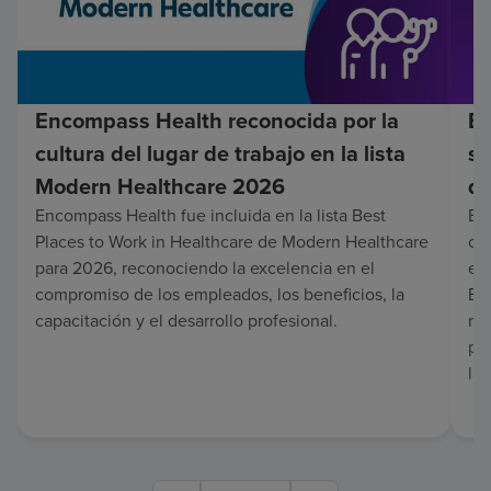
Encompass Health reconocida por la
En
cultura del lugar de trabajo en la lista
su
Modern Healthcare 2026
de
Encompass Health fue incluida en la lista Best
Enc
Places to Work in Healthcare de Modern Healthcare
co
para 2026, reconociendo la excelencia en el
en 
compromiso de los empleados, los beneficios, la
Es
capacitación y el desarrollo profesional.
re
pa
lar