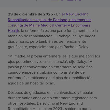
Buscar un centro
29 de diciembre de 2025
- En
el New England
Rehabilitation Hospital de Portland, una empresa
conjunta de Maine Medical Center y Encompass
Inversores
Health
, la enfermería es una parte fundamental de la
atención de rehabilitación. El trabajo incluye largos
Empleos
días y horas, pero también es tremendamente
Pagar mi factura
gratificante, especialmente para Rachele Daley.
“Mi madre, la propia enfermera, es la que me abrió los
ojos por primera vez a la lactancia”, dijo Daley. “Mi
pasión por convertirme en enfermera se solidificó
cuando empecé a trabajar como asistente de
enfermería certificada en el piso de rehabilitación
aguda de un hospital local”.
Después de graduarse en la universidad y trabajar
durante varios años como enfermera registrada para
otros hospitales, Daley vino al New England
Rehabilitation Hospital en 2023 , sabiendo que la