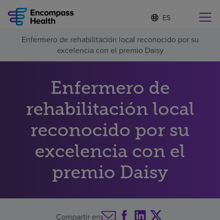
I
Lista
d
de
i
idiomas
Enfermero de rehabilitación local reconocido por su
o
Encuentre una localidad cerca de usted
contraída
excelencia con el premio Daisy
m
a
s
e
Enfermero de
l
Por qué debe elegirnos
e
rehabilitación local
c
c
reconocido por su
Servicios de rehabilitación
i
o
n
excelencia con el
Pacientes y cuidadores
a
d
premio Daisy
o
Recursos de salud
Acerca de nosotros
Compartir en