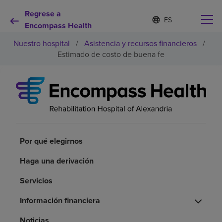
Regrese a
I
Lista
d
Encompass Health
de
i
idiomas
Nuestro hospital
/
Asistencia y recursos financieros
/
o
contraída
m
Estimado de costo de buena fe
a
s
e
Por qué debe elegirnos
l
e
c
Servicios de rehabilitación
c
i
o
Por qué elegirnos
Pacientes y cuidadores
n
a
Haga una derivación
d
Recursos de salud
o
Servicios
Acerca de nosotros
Información financiera
Noticias