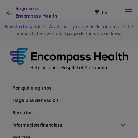
Regrese a
Lista
I
d
Encompass Health
de
i
idiomas
Nuestro hospital
/
Asistencia y recursos financieros
/
Le
o
contraída
m
damos la bienvenida al pago de facturas en línea
a
s
e
Por qué debe elegirnos
l
e
c
Servicios de rehabilitación
c
i
o
Por qué elegirnos
Pacientes y cuidadores
n
a
Haga una derivación
d
Recursos de salud
o
Servicios
Acerca de nosotros
Información financiera
Noticias