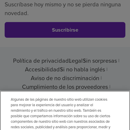
Suscríbase hoy mismo y no se pierda ninguna
novedad.
Suscribirse
Política de privacidad
Legal
Sin sorpresas
Accesibilidad
Si no habla inglés
Aviso de no discriminación
Cumplimiento de los proveedores
Transparencia de precios
Algunas de las páginas de nuestro sitio web utilizan cookies
para mejorar la experiencia del usuario y analizar el
rendimiento y el tráfico en nuestro sitio web. También es
posible que compartamos información sobre su uso de ciertos
componentes de nuestro sitio web con nuestros asociados de
© 2026 Encompass Health Corporation
redes sociales, publicidad y análisis para proporcionar, medir y