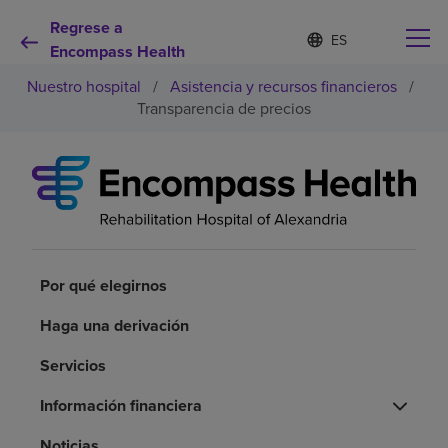
Regrese a
Lista
I
d
Encompass Health
de
i
idiomas
Nuestro hospital
/
Asistencia y recursos financieros
/
o
contraída
m
Transparencia de precios
a
s
e
Por qué debe elegirnos
l
e
c
Servicios de rehabilitación
c
i
o
Por qué elegirnos
Pacientes y cuidadores
n
a
Haga una derivación
d
Recursos de salud
o
Servicios
Acerca de nosotros
Información financiera
Noticias