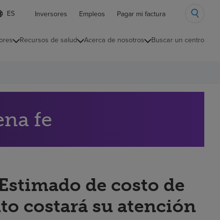
ista
Inversores
Empleos
Pagar mi factura
e
diomas
ores
Recursos de salud
Acerca de nosotros
Buscar un centro
ontraída
ena fe
“Estimado de costo de
to costará su atención