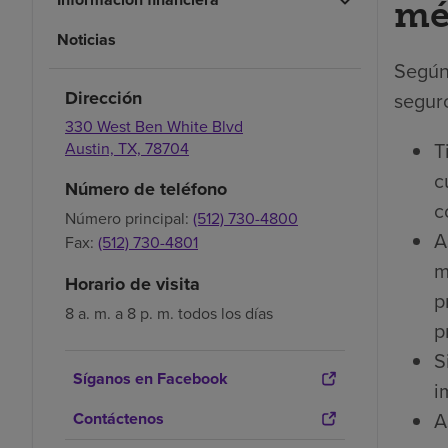
mé
Noticias
Según
Dirección
seguro
330 West Ben White Blvd
T
Austin,
TX,
78704
c
Número de teléfono
c
Número principal:
(512) 730-4800
A
Fax:
(512) 730-4801
m
Horario de visita
p
8 a. m. a 8 p. m. todos los días
p
S
Síganos en Facebook
i
A
Contáctenos