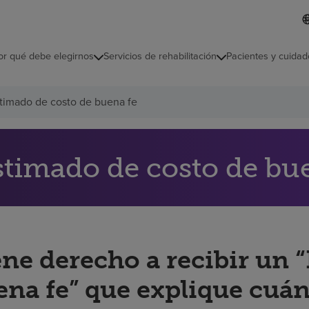
L
I
d
d
i
i
o
or qué debe elegirnos
Servicios de rehabilitación
Pacientes y cuidad
c
m
a
s
timado de costo de buena fe
e
l
e
c
c
stimado de costo de bu
i
o
n
a
d
o
ene derecho a recibir un 
ena fe” que explique cuán