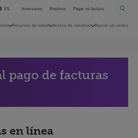
ista
Inversores
Empleos
Pagar mi factura
e
diomas
ores
Recursos de salud
Acerca de nosotros
Buscar un centro
ontraída
l pago de facturas
s en línea