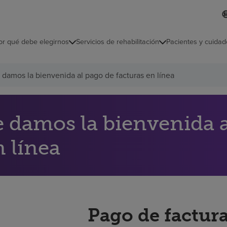
I
L
d
d
i
i
o
or qué debe elegirnos
Servicios de rehabilitación
Pacientes y cuidad
c
m
a
s
 damos la bienvenida al pago de facturas en línea
e
l
e
c
c
e damos la bienvenida a
i
o
n línea
n
a
d
o
Pago de factura