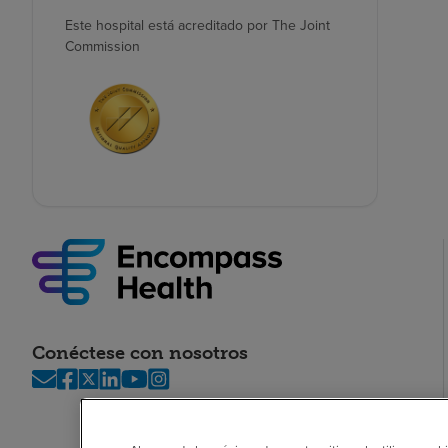
Este hospital está acreditado por The Joint
Commission
Conéctese con nosotros