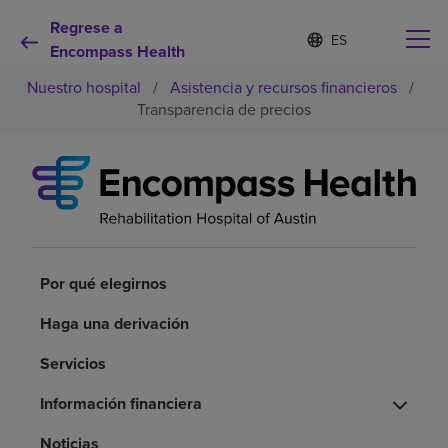
Regrese a
I
Lista
d
Encompass Health
de
i
idiomas
Nuestro hospital
/
Asistencia y recursos financieros
/
o
contraída
m
Transparencia de precios
a
s
e
Por qué debe elegirnos
l
e
c
Servicios de rehabilitación
c
i
o
Por qué elegirnos
Pacientes y cuidadores
n
a
Haga una derivación
d
Recursos de salud
o
Servicios
Información financiera
Acerca de nosotros
Noticias