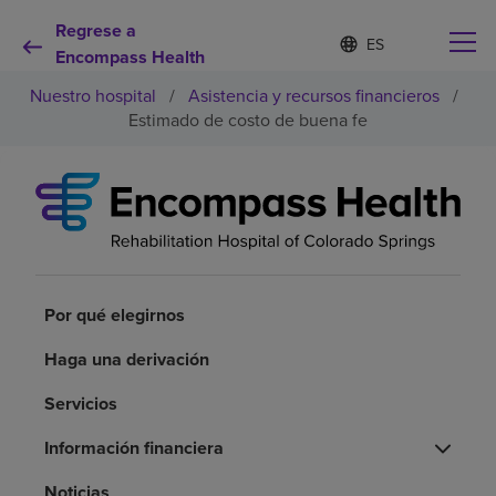
Regrese a
Lista
I
d
Encompass Health
de
i
idiomas
Nuestro hospital
/
Asistencia y recursos financieros
/
o
contraída
m
Estimado de costo de buena fe
a
s
e
Por qué debe elegirnos
l
e
c
Servicios de rehabilitación
c
i
o
Por qué elegirnos
Pacientes y cuidadores
n
a
Haga una derivación
d
Recursos de salud
o
Servicios
Acerca de nosotros
Información financiera
Noticias