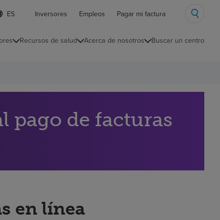
ista
Inversores
Empleos
Pagar mi factura
e
diomas
ores
Recursos de salud
Acerca de nosotros
Buscar un centro
ontraída
l pago de facturas
s en línea