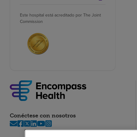
Este hospital está acreditado por The Joint
Commission
Conéctese con nosotros