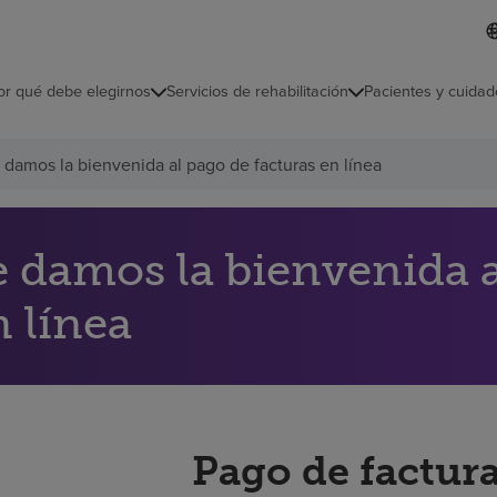
I
L
d
d
i
i
o
or qué debe elegirnos
Servicios de rehabilitación
Pacientes y cuidad
c
m
a
s
 damos la bienvenida al pago de facturas en línea
e
l
e
c
c
e damos la bienvenida a
i
o
n línea
n
a
d
o
Pago de factura