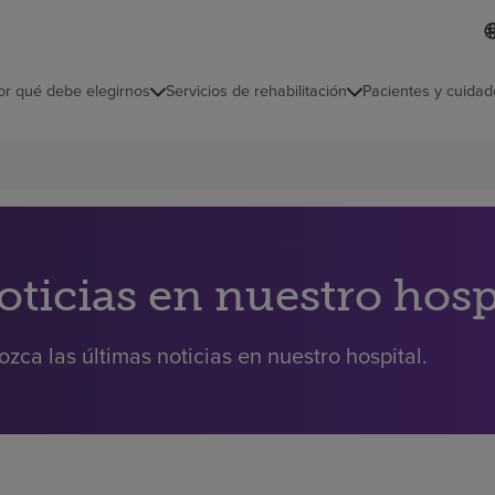
I
L
d
d
i
i
o
or qué debe elegirnos
Servicios de rehabilitación
Pacientes y cuidad
c
m
a
s
e
l
e
c
c
i
oticias en nuestro hosp
o
n
a
zca las últimas noticias en nuestro hospital.
d
o