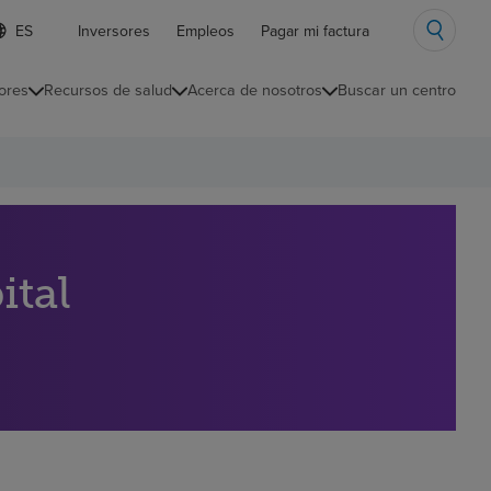
ista
Inversores
Empleos
Pagar mi factura
e
diomas
ores
Recursos de salud
Acerca de nosotros
Buscar un centro
ontraída
ital