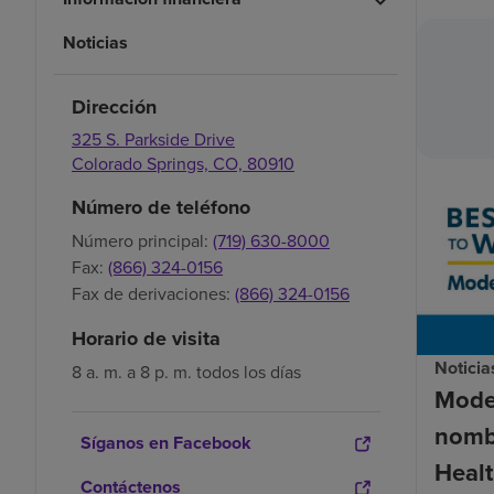
Noticias
Dirección
325 S. Parkside Drive
Colorado Springs,
CO,
80910
Número de teléfono
Número principal:
(719) 630-8000
Fax:
(866) 324-0156
Fax de derivaciones:
(866) 324-0156
Horario de visita
Noticia
8 a. m. a 8 p. m. todos los días
Mode
nomb
Síganos en Facebook
Healt
Contáctenos