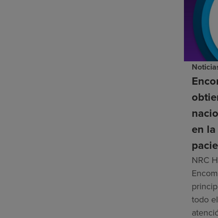
Noticia
Enco
obti
nacio
en la
pacie
NRC He
Encomp
princip
todo el
atenci