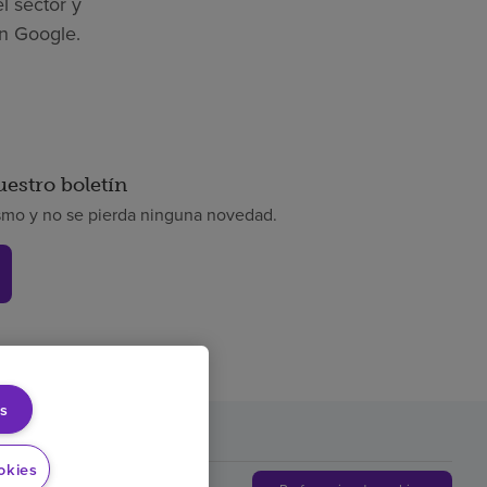
l sector y
n Google.
uestro boletín
smo y no se pierda ninguna novedad.
s
rencia de precios
okies