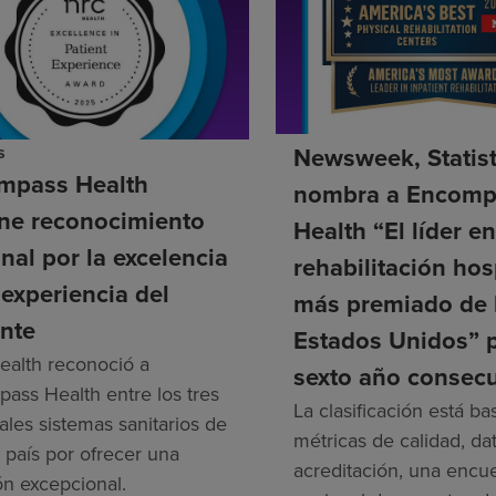
s
Newsweek, Statis
mpass Health
nombra a Encomp
ene reconocimiento
Health “El líder e
nal por la excelencia
rehabilitación hos
 experiencia del
más premiado de 
nte
Estados Unidos” 
alth reconoció a
sexto año consecu
ass Health entre los tres
La clasificación está b
ales sistemas sanitarios de
métricas de calidad, da
 país por ofrecer una
acreditación, una encu
ón excepcional.