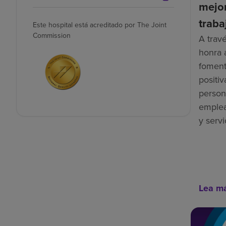
mejor
traba
Este hospital está acreditado por The Joint
Commission
A trav
honra 
foment
positiv
person
emplea
y servi
Lea m