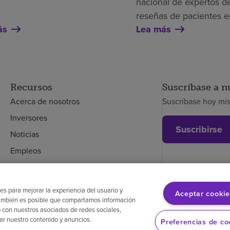
nacional de expertos de
reseñas de pacientes e
ás
Lea más
Recursos
Suscríbase a n
Acerca de nosotros
Suscríbase hoy mi
Inversores
Suscribirse
Noticias
Empleos
Empleados
es para mejorar la experiencia del usuario y
Aceptar cookie
. También es posible que compartamos información
glés
Aviso de no discriminación
Cumplimiento de los proveedores
Transpa
 con nuestros asociados de redes sociales,
zar nuestro contenido y anuncios.
Preferencias de co