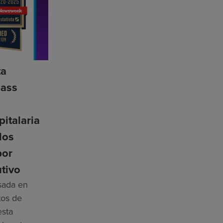
ta
ass
n
pitalaria
los
por
tivo
asada en
tos de
esta