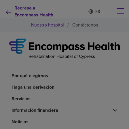
Regrese a
Lista
I
d
Encompass Health
de
i
idiomas
Nuestro hospital
/
Contáctenos
o
contraída
m
a
s
e
Por qué debe elegirnos
l
e
c
Servicios de rehabilitación
c
i
Por qué elegirnos
o
Pacientes y cuidadores
n
Haga una derivación
a
d
Servicios
Recursos de salud
o
Información financiera
Acerca de nosotros
Noticias