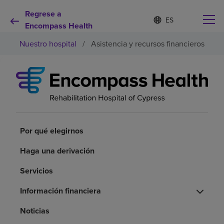
Regrese a
I
Lista
d
Encompass Health
de
i
idiomas
Nuestro hospital
/
Asistencia y recursos financieros
o
contraída
m
a
s
e
Por qué debe elegirnos
l
e
c
Servicios de rehabilitación
c
i
Por qué elegirnos
o
Pacientes y cuidadores
n
Haga una derivación
a
d
Servicios
Recursos de salud
o
Información financiera
Acerca de nosotros
Noticias