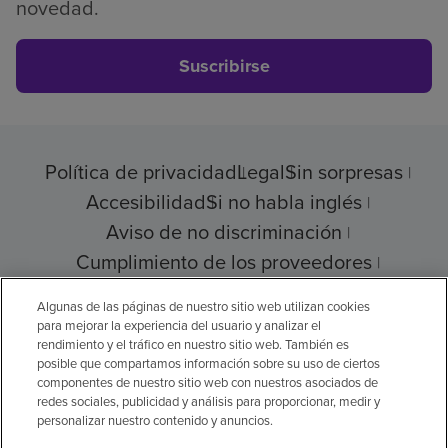
novedad.
Suscribirse
Política de privacidad
Legal
Sin sorpresas
Accesibilidad
Si no habla inglés
Aviso de no discriminación
Cumplimiento de los proveedores
Transparencia de precios
Algunas de las páginas de nuestro sitio web utilizan cookies
para mejorar la experiencia del usuario y analizar el
rendimiento y el tráfico en nuestro sitio web. También es
posible que compartamos información sobre su uso de ciertos
© 2026 Encompass Health Corporation
componentes de nuestro sitio web con nuestros asociados de
redes sociales, publicidad y análisis para proporcionar, medir y
Preferencias de cookies
personalizar nuestro contenido y anuncios.