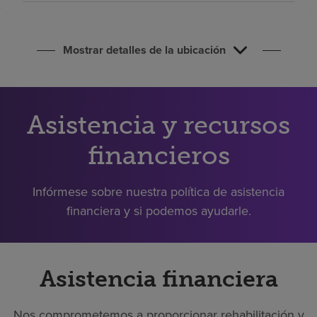
Buscar un centro
Mostrar detalles de la ubicación
Inversores
Empleos
Pagar mi factura
Asistencia y recursos
financieros
Infórmese sobre nuestra política de asistencia
financiera y si podemos ayudarle.
Asistencia financiera
Nos comprometemos a proporcionar rehabilitación y