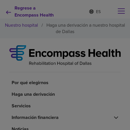
Regrese a
Lista
I
d
Encompass Health
de
i
idiomas
Nuestro hospital
/
Haga una derivación a nuestro hospital
o
contraída
m
de Dallas
a
s
e
Por qué debe elegirnos
l
e
c
Servicios de rehabilitación
c
i
o
Por qué elegirnos
Pacientes y cuidadores
n
a
Haga una derivación
d
Recursos de salud
o
Servicios
Acerca de nosotros
Información financiera
Noticias