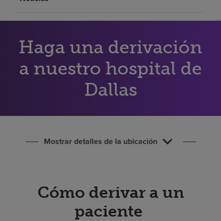
Buscar un centro
Haga una derivación
Inversores
Empleos
a nuestro hospital de
Pagar mi factura
Dallas
Mostrar detalles de la ubicación
Cómo derivar a un
paciente