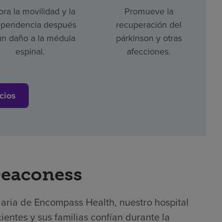
ra la movilidad y la
Promueve la
ependencia después
recuperación del
un daño a la médula
párkinson y otras
espinal.
afecciones.
cios
Deaconess
laria de Encompass Health, nuestro hospital
ientes y sus familias confían durante la