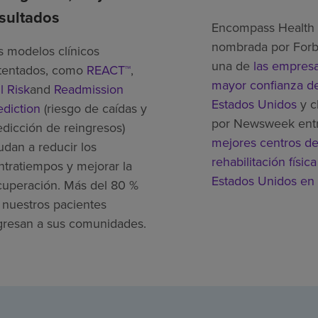
sultados
Encompass Health 
nombrada por For
s modelos clínicos
una de
las empres
tentados, como
REACT™
,
mayor confianza de
l Risk
and
Readmission
Estados Unidos
y c
ediction
(riesgo de caídas y
por Newsweek ent
edicción de reingresos)
mejores centros d
udan a reducir los
rehabilitación física
ntratiempos y mejorar la
Estados Unidos en
cuperación. Más del 80 %
 nuestros pacientes
gresan a sus comunidades.