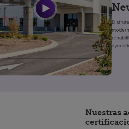
Ne
Disfrut
moderno
rehabil
ayudarl
Nuestras a
certificac