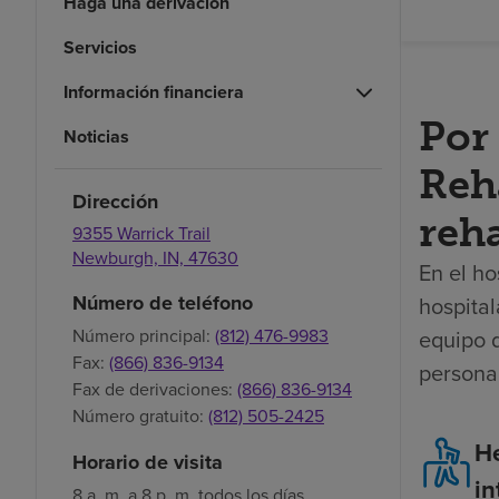
Haga una derivación
Servicios
Información financiera
Por
Noticias
Reha
Dirección
reha
9355 Warrick Trail
Newburgh,
IN,
47630
En el ho
Número de teléfono
hospital
equipo 
Número principal:
(812) 476-9983
Fax:
(866) 836-9134
persona
Fax de derivaciones:
(866) 836-9134
Número gratuito:
(812) 505-2425
H
Horario de visita
in
8 a. m. a 8 p. m. todos los días