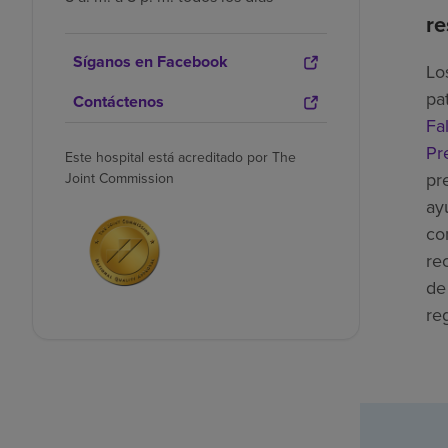
re
Síganos en Facebook
Lo
pa
Contáctenos
Fal
Pr
Este hospital está acreditado por The
pr
Joint Commission
ay
co
re
de
re