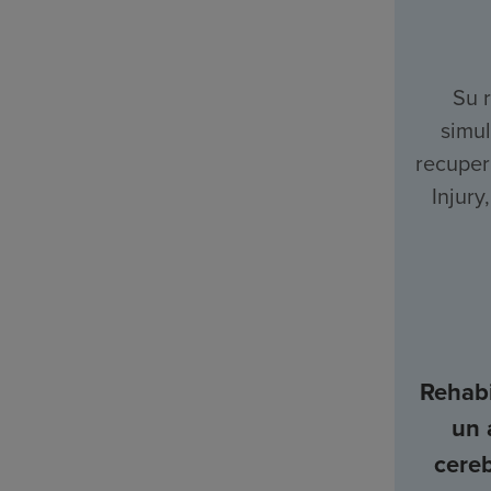
Su 
simul
recuper
Injury
Rehabi
un 
cere