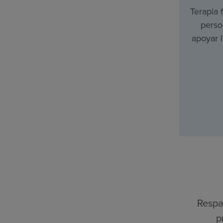
Terapia f
perso
apoyar 
Respa
p