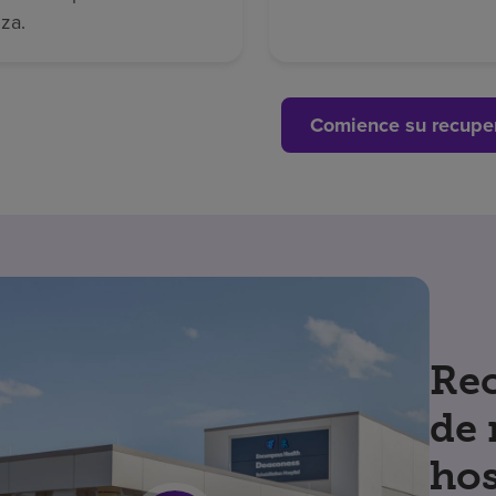
za.
Comience su recupe
Rec
de 
hos