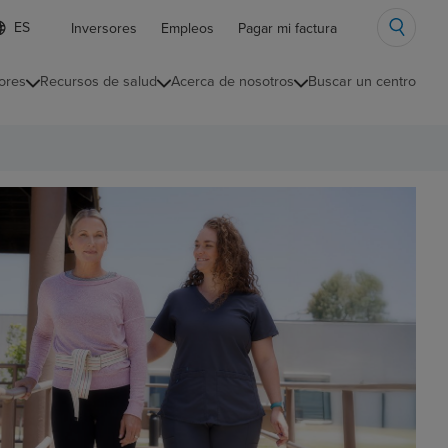
ista
Inversores
Empleos
Pagar mi factura
e
diomas
ores
Recursos de salud
Acerca de nosotros
Buscar un centro
ontraída