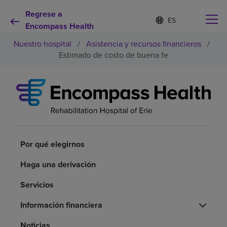
Regrese a
Lista
I
d
Encompass Health
de
i
idiomas
Nuestro hospital
/
Asistencia y recursos financieros
/
o
contraída
m
Estimado de costo de buena fe
a
s
e
Por qué debe elegirnos
l
e
c
Servicios de rehabilitación
c
i
o
Por qué elegirnos
Pacientes y cuidadores
n
a
Haga una derivación
d
Recursos de salud
o
Servicios
Acerca de nosotros
Información financiera
Noticias