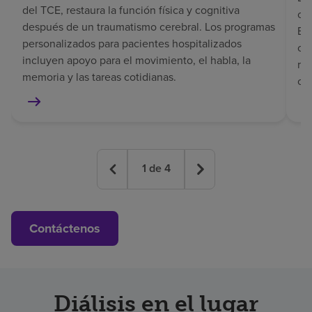
del TCE, restaura la función física y cognitiva
coo
después de un traumatismo cerebral. Los programas
El 
personalizados para pacientes hospitalizados
co
incluyen apoyo para el movimiento, el habla, la
rec
memoria y las tareas cotidianas.
co
1
de
4
Contáctenos
Diálisis en el lugar