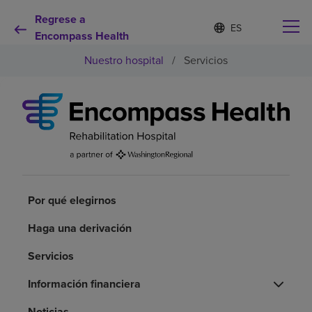
Regrese a
Lista
I
d
Encompass Health
de
i
idiomas
Nuestro hospital
/
Servicios
o
contraída
m
a
s
e
Por qué debe elegirnos
l
e
c
Servicios de rehabilitación
c
i
o
Por qué elegirnos
Pacientes y cuidadores
n
a
Haga una derivación
d
Recursos de salud
o
Servicios
Acerca de nosotros
Información financiera
Noticias