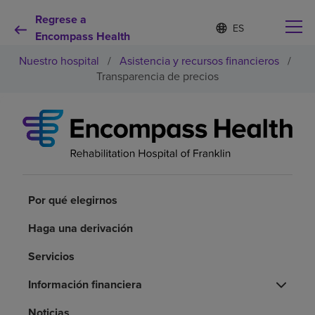
Regrese a
Lista
I
d
Encompass Health
de
i
idiomas
Nuestro hospital
/
Asistencia y recursos financieros
/
o
contraída
m
Transparencia de precios
a
s
e
Por qué debe elegirnos
l
e
c
Servicios de rehabilitación
c
i
o
Por qué elegirnos
Pacientes y cuidadores
n
a
Haga una derivación
d
Recursos de salud
o
Servicios
Acerca de nosotros
Información financiera
Noticias