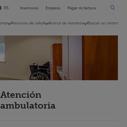
ista
Inversores
Empleos
Pagar mi factura
e
diomas
ores
Recursos de salud
Acerca de nosotros
Buscar un centro
ontraída
Atención
ambulatoria