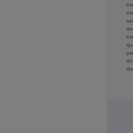
tr
mé
se
de
tr
qu
pa
do
di