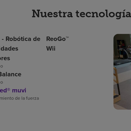
Nuestra tecnologí
 - Robótica de
ReoGo™
idades
Wii
ores
io
Balance
io
ed® muvi
miento de la fuerza