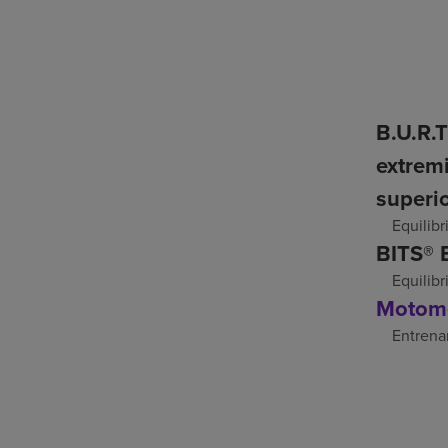
B.U.R.T
extrem
superi
Equilibr
BITS® 
Equilibr
Motom
Entrena