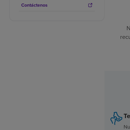
Contáctenos
N
rec
Te
Nu