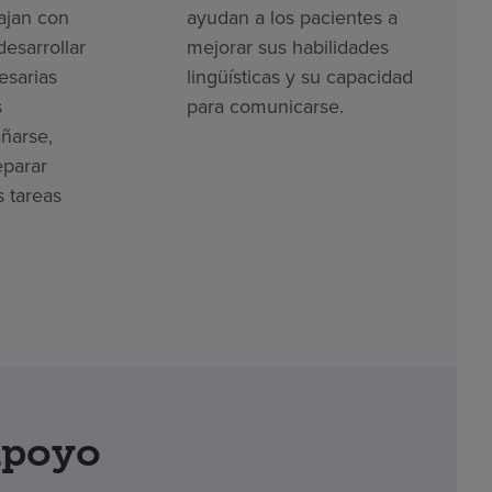
ajan con
ayudan a los pacientes a
desarrollar
mejorar sus habilidades
esarias
lingüísticas y su capacidad
s
para comunicarse.
ñarse,
eparar
s tareas
apoyo