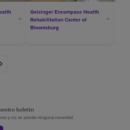
ealth
Geisinger Encompass Health
Geis
Rehabilitation Center of
Rehab
Bloomsburg
Danv
uestro boletín
smo y no se pierda ninguna novedad.