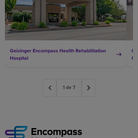
Geisinger Encompass Health Rehabilitation
Ge
Hospital
Ce
1
de
7