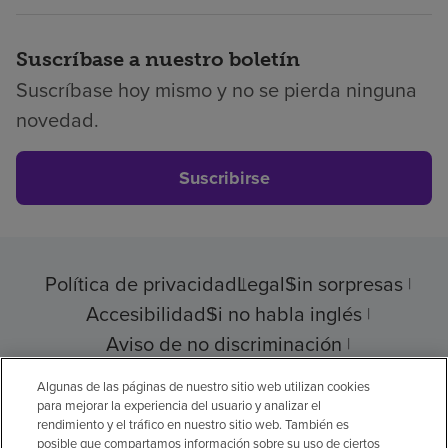
Suscríbase a nuestro boletín
Suscríbase hoy mismo y no se pierda ninguna
novedad.
Suscribirse
Política de privacidad
Legal
Sin sorpresas
Accesibilidad
Si no habla inglés
Aviso de no discriminación
Cumplimiento de los proveedores
Algunas de las páginas de nuestro sitio web utilizan cookies
para mejorar la experiencia del usuario y analizar el
rendimiento y el tráfico en nuestro sitio web. También es
posible que compartamos información sobre su uso de ciertos