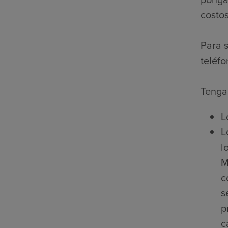
costos
Para s
teléfo
Tenga 
L
L
l
M
c
s
p
c