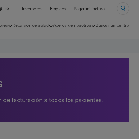
ista
Inversores
Empleos
Pagar mi factura
e
diomas
ores
Recursos de salud
Acerca de nosotros
Buscar un centro
ontraída
s
de facturación a todos los pacientes.