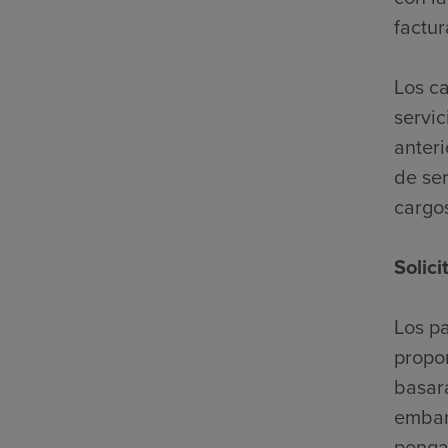
factur
Los c
servic
anter
de ser
cargo
Solic
Los pa
propor
basará
embar
ponga