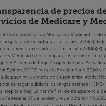
ansparencia de precios de
rvicios de Medicare y Me
ntros de Servicios de Medicare y Medicaid finaliza
s hospitalarios en virtud de la sección 2718(e) de 
n reglamentario en virtud de la sección 2718(b)(3) 
re y Medicaid hacer cumplir esos requisitos, en la 
go del Sistema de Pago Prospectivo para Servicios 
nt System, OPPS) para el año calendario 2020 y Ca
a de pago para centros de cirugía ambulatoria: Req
spitales hagan públicos los cargos estándar (CMS-1
s hospitalarios). La norma final de transparencia de
tro Federal el 27 de noviembre de 2019 (84 FR 6552
 ley federal y estatal, Encompass Health proporcio