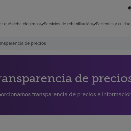
L
I
d
d
i
i
o
or qué debe elegirnos
Servicios de rehabilitación
Pacientes y cuidad
c
m
a
s
ansparencia de precios
e
l
e
c
c
i
ransparencia de precio
o
n
a
orcionamos transparencia de precios e información 
d
o