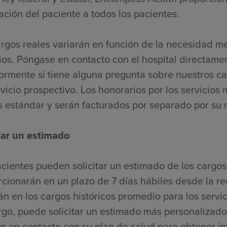
ación del paciente a todos los pacientes.
argos reales variarán en función de la necesidad m
ios. Póngase en contacto con el hospital directame
iormente si tiene alguna pregunta sobre nuestros c
vicio prospectivo. Los honorarios por los servicios 
s estándar y serán facturados por separado por su
itar un estimado
cientes pueden solicitar un estimado de los cargos
cionarán en un plazo de 7 días hábiles desde la re
n en los cargos históricos promedio para los servic
go, puede solicitar un estimado más personalizado
n en contacto con su plan de salud para obtener i