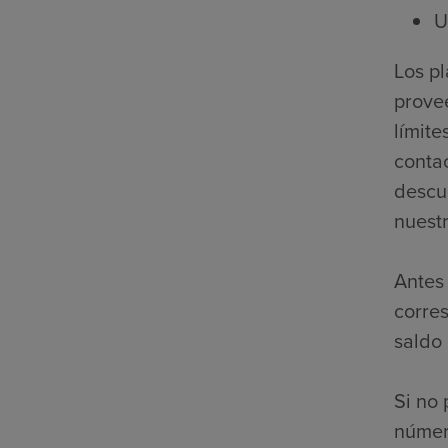
U
Los p
prove
límite
contac
descue
nuestr
Antes 
corre
saldo
Si no 
númer