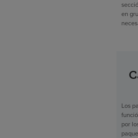
secció
en gr
necesa
C
Los pa
funci
por l
paquet