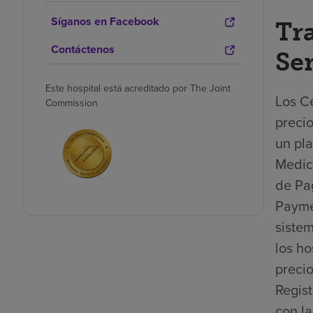
Síganos en Facebook
Tr
Contáctenos
Se
Este hospital está acreditado por The Joint
Los Ce
Commission
precio
un pla
Medica
de Pa
Payme
sistem
los ho
precio
Regis
con la