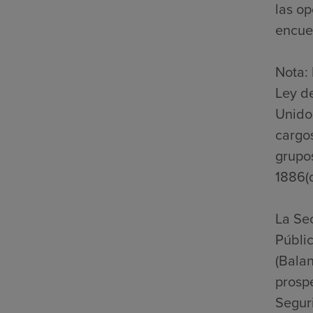
las op
encuen
Nota: 
Ley d
Unidos
cargos
grupo
1886(d
La Se
Públic
(Bala
prospe
Seguri