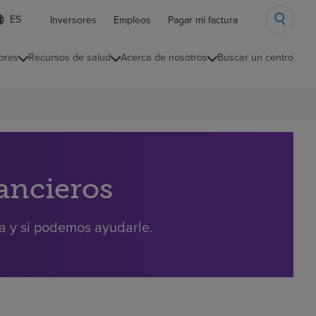
ista
Inversores
Empleos
Pagar mi factura
e
diomas
ores
Recursos de salud
Acerca de nosotros
Buscar un centro
ontraída
nancieros
ra y si podemos ayudarle.