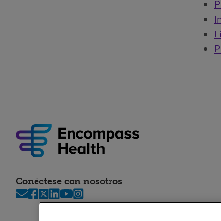
P
I
L
P
Conéctese con nosotros