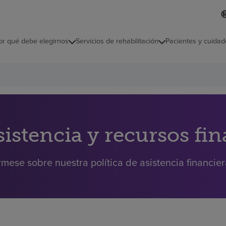
L
I
d
d
i
i
o
or qué debe elegirnos
Servicios de rehabilitación
Pacientes y cuidad
c
m
a
s
e
l
e
c
c
i
sistencia y recursos fi
o
n
a
rmese sobre nuestra política de asistencia financie
d
o