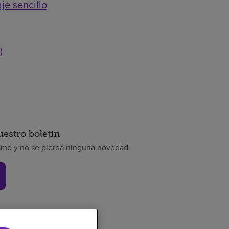
je sencillo
)
uestro boletín
smo y no se pierda ninguna novedad.