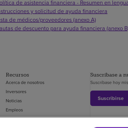
olítica de asistencia financiera - Resumen en lengua
nstrucciones y solicitud de ayuda financiera
ista de médicos/proveedores (anexo A)
autas de descuento para ayuda financiera (anexo B
Recursos
Suscríbase a n
Acerca de nosotros
Suscríbase hoy mi
Inversores
Suscribirse
Noticias
Empleos
Empleados