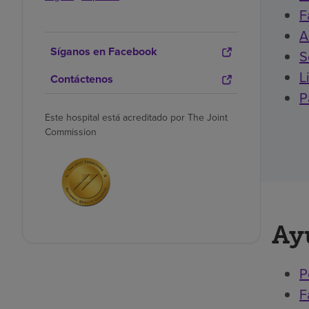
F
A
Síganos en Facebook
S
L
Contáctenos
P
Este hospital está acreditado por The Joint
Commission
Ay
P
F