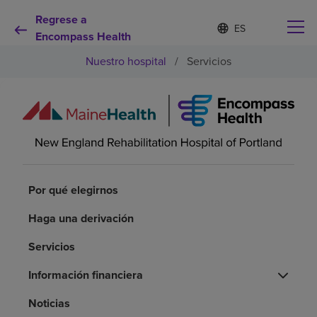
Regrese a
Lista
I
d
Encompass Health
de
i
idiomas
Nuestro hospital
/
Servicios
o
contraída
m
a
s
e
Por qué debe elegirnos
l
e
c
Servicios de rehabilitación
c
i
Por qué elegirnos
o
Pacientes y cuidadores
n
Haga una derivación
a
d
Recursos de salud
Servicios
o
Información financiera
Acerca de nosotros
Noticias