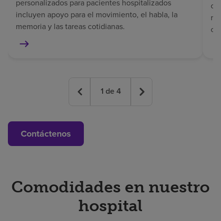
personalizados para pacientes hospitalizados
co
incluyen apoyo para el movimiento, el habla, la
rec
memoria y las tareas cotidianas.
co
1
de
4
Contáctenos
Comodidades en nuestro
hospital